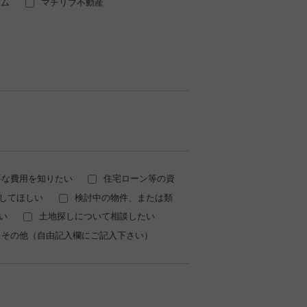
スム
マチリブ不動産
要な費用を知りたい
住宅ローン等の資
してほしい
検討中の物件、または類
い
土地探しについて相談したい
その他（自由記入欄にご記入下さい）