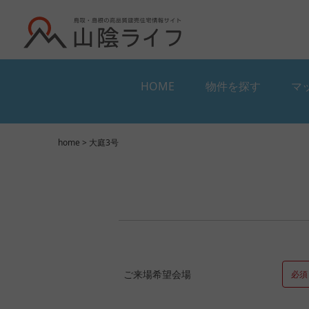
HOME
物件を探す
マ
HOME
物件を探す
マ
home
> 大庭3号
ご来場希望会場
必須