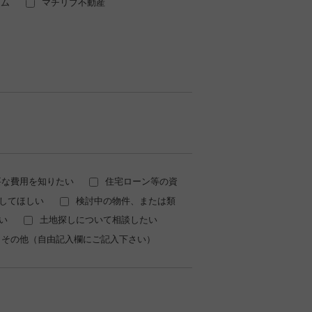
スム
マチリブ不動産
要な費用を知りたい
住宅ローン等の資
してほしい
検討中の物件、または類
い
土地探しについて相談したい
その他（自由記入欄にご記入下さい）