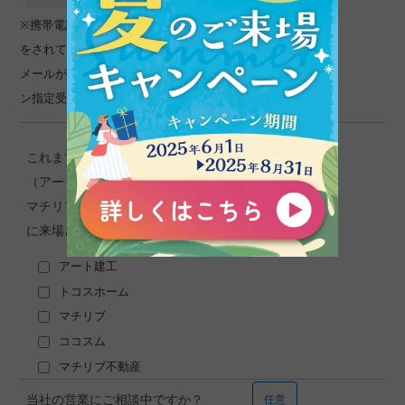
※携帯電話､スマートフォンの設定が【受信拒否設定】
をされている方は､
メールが受けとれなくなってしまいますので、ドメイ
ン指定受信の設定を行ってください。
これまでにアート建工グループ
任意
（アート建工、トコスホーム、
マチリブ、ココスム、マチリブ不動産）
に来場されたことはありますか？
アート建工
トコスホーム
マチリブ
ココスム
マチリブ不動産
当社の営業にご相談中ですか？
任意