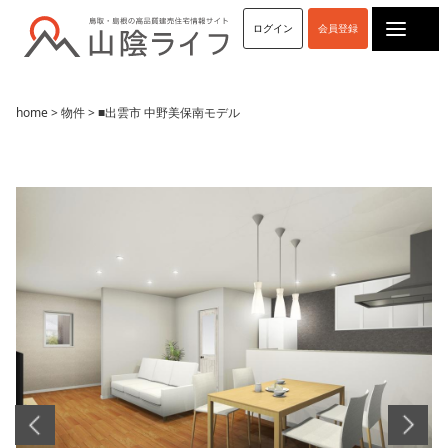
ログイン
会員登録
home
>
物件
> ■出雲市 中野美保南モデル