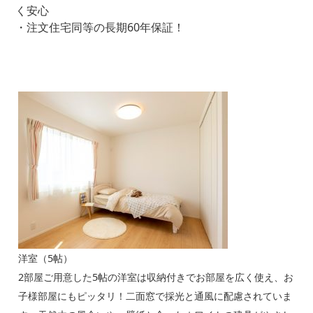
く安心
・注文住宅同等の長期60年保証！
洋室（5帖）
1
を
2部屋ご用意した5帖の洋室は収納付きでお部屋を広く使え、お
リ
面
子様部屋にもピッタリ！二面窓で採光と通風に配慮されていま
た