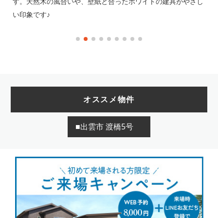
す。
す。天然木の風合いや、壁紙と合ったホワイトの建具がやさし
使
い印象です♪
オススメ物件
■出雲市 渡橋5号