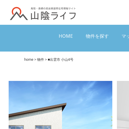
HOME
物件を探す
マ
HOME
物件を探す
マ
home
>
物件
> ■出雲市 小山4号