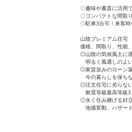
◇趣味や書斎に活用
◇コンパクトな間取
◇駐車3台可！来客時
山陰プレミアム住宅
価格、間取り、性能
◎山陰の気候風土に
明るく風通しのよい
◎家賃並みのローン
今の暮らしを保ちな
◎注文住宅に劣らな
耐震等級最高等級3、
◎永く住み継げる好
地価変動、ハザード