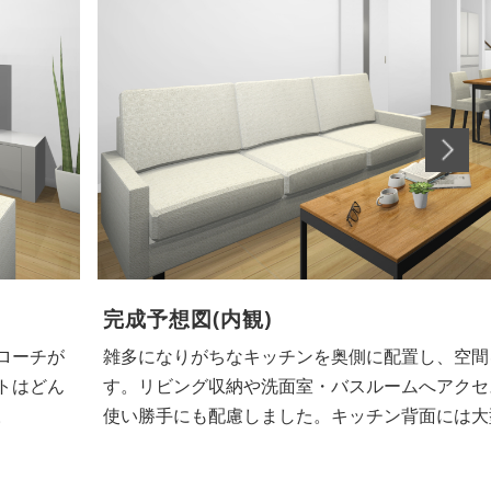
完成予想図(外観)
見せま
片流れ屋根とホワイトの外壁ですっきりと美しい
計など、
た南向き玄関は防犯上も安心、駐車スペースは3
！
も安心です！ ※外構、周辺環境はイメージです。