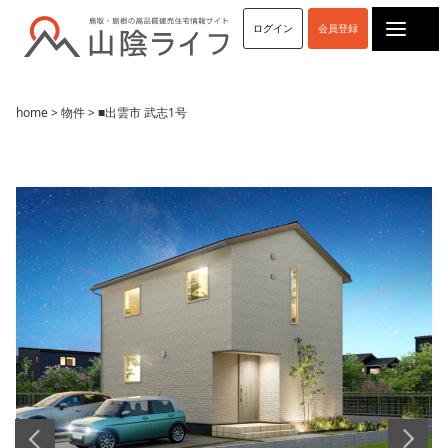
ログイン
会員登録
home
>
物件
> ■出雲市 武志1号