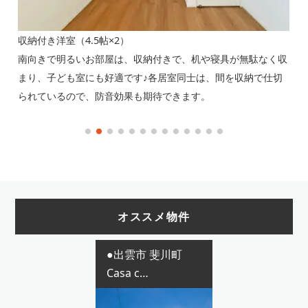
収納付き洋室（4.5帖×2）
マ
な
南向きで明るいお部屋は、収納付きで、机や寝具が無駄なく収
4
た空
まり、子ども室にも好適です♪各居室同士は、間を収納で仕切
て
られているので、防音効果も期待できます。
お
オススメ物件
●出雲市 斐川町
Casa c…