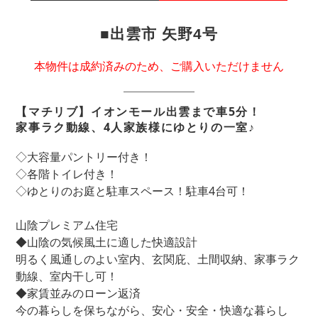
■出雲市 矢野4号
本物件は成約済みのため、ご購入いただけません
【マチリブ】イオンモール出雲まで車5分！
家事ラク動線、4人家族様にゆとりの一室♪
◇大容量パントリー付き！
◇各階トイレ付き！
◇ゆとりのお庭と駐車スペース！駐車4台可！
山陰プレミアム住宅
◆山陰の気候風土に適した快適設計
明るく風通しのよい室内、玄関庇、土間収納、家事ラク
動線、室内干し可！
◆家賃並みのローン返済
今の暮らしを保ちながら、安心・安全・快適な暮らし