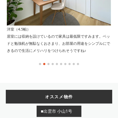
マ
家
ク
洋室（4.5帖）
屋
と使
居室には収納を設けているので家具は最低限ですみます。ベッ
光と
ドと勉強机が無駄なくおさまり、お部屋の用途をシンプルにで
きるので生活にメリハリをつけられそうですね♪
オススメ物件
■出雲市 小山1号