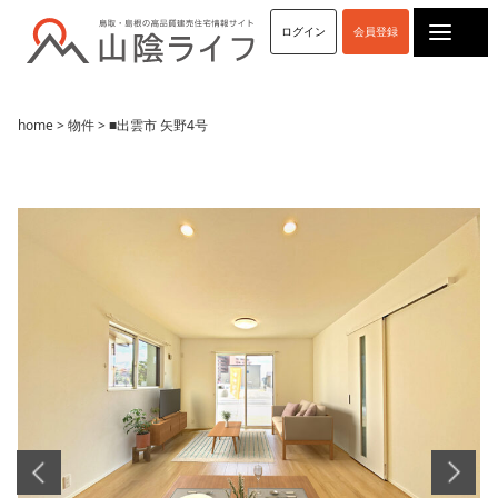
ログイン
会員登録
home
>
物件
> ■出雲市 矢野4号