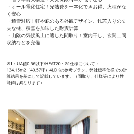
・オール電化住宅！光熱費を一本化できお得、火種がな
く安心
・積雪対応！軒や庇のある外観デザイン、鉄芯入りの丈
夫な樋、積雪を加味した耐震計算
・山陰の気候風土に適した間取り！室内干し、玄関土間
収納などを完備
※1：UA値0.56以下/HEAT20・G1仕様について：
134.15m2（40.57坪）4LDKの参考プラン、弊社標準仕様での計
算結果を基にして記載しています。（間取り、仕様等により性
能値は異なります）