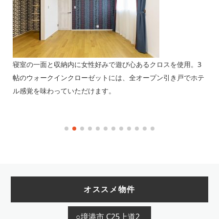
ッチ
寝室の一面と収納内に女性好みで遊び心あるクロスを使用。3
【
まし
帖のウォークインクローゼットには、全オープン引き戸でホテ
ア
ル感覚を味わっていただけます。
ン
れ
オススメ物件
○境港市 C25上道2