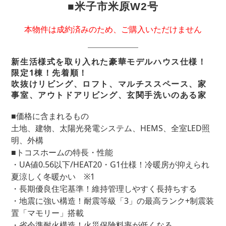
■米子市米原W2号
本物件は成約済みのため、ご購入いただけません
新生活様式を取り入れた豪華モデルハウス仕様！
限定1棟！先着順！
吹抜けリビング、ロフト、マルチススペース、家
事室、アウトドアリビング、玄関手洗いのある家
■価格に含まれるもの
土地、建物、太陽光発電システム、HEMS、全室LED照
明、外構
■トコスホームの特長・性能
・UA値0.56以下/HEAT20・G1仕様！冷暖房が抑えられ
夏涼しく冬暖かい ※1
・長期優良住宅基準！維持管理しやすく長持ちする
・地震に強い構造！耐震等級「3」の最高ランク+制震装
置「マモリー」搭載
・省令準耐火構造！火災保険料率が低くなる