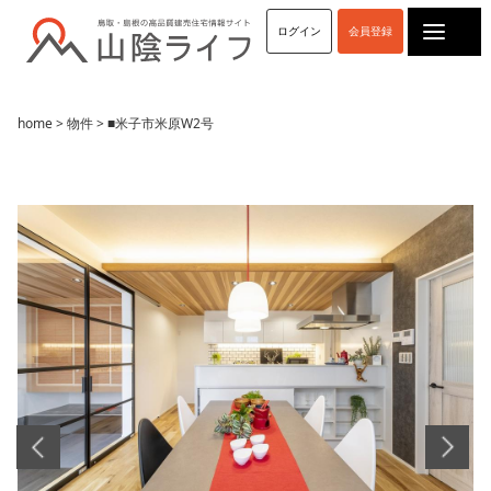
ログイン
会員登録
home
>
物件
> ■米子市米原W2号