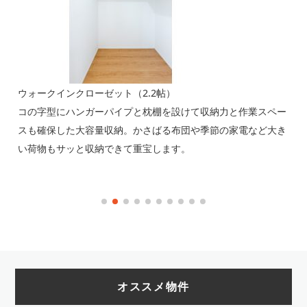
ウォークインクローゼット（2.2帖）
洋
感を
コの字型にハンガーパイプと枕棚を設けて収納力と作業スペー
居
す。
スも確保した大容量収納。かさばる布団や季節の家電など大き
ド
い荷物もサッと収納できて重宝します。
き
オススメ物件