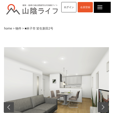
ログイン
会員登録
home
>
物件
> ■米子市 皆生新田2号