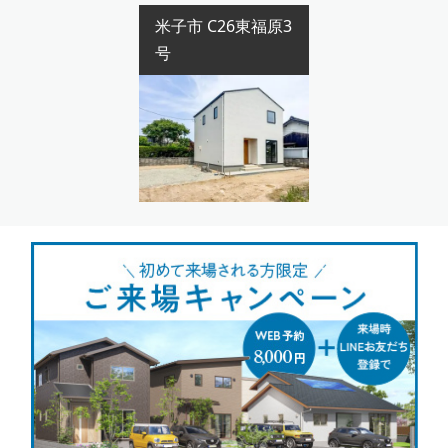
米子市 C26東福原3
号