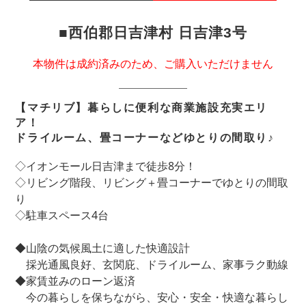
■西伯郡日吉津村 日吉津3号
本物件は成約済みのため、ご購入いただけません
【マチリブ】暮らしに便利な商業施設充実エリ
ア！
ドライルーム、畳コーナーなどゆとりの間取り♪
◇イオンモール日吉津まで徒歩8分！
◇リビング階段、リビング＋畳コーナーでゆとりの間取
り
◇駐車スペース4台
◆山陰の気候風土に適した快適設計
採光通風良好、玄関庇、ドライルーム、家事ラク動線
◆家賃並みのローン返済
今の暮らしを保ちながら、安心・安全・快適な暮らし