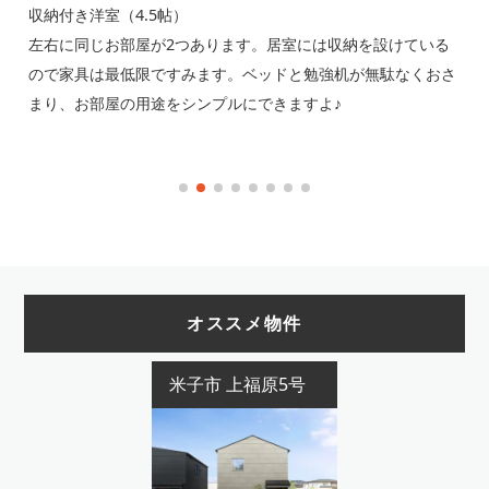
収納付き洋室（4.5帖）
畳
左右に同じお部屋が2つあります。居室には収納を設けている
1
をお
ので家具は最低限ですみます。ベッドと勉強机が無駄なくおさ
冬
、
まり、お部屋の用途をシンプルにできますよ♪
付
オススメ物件
米子市 上福原5号