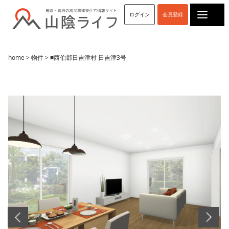
ログイン
会員登録
home
>
物件
> ■西伯郡日吉津村 日吉津3号