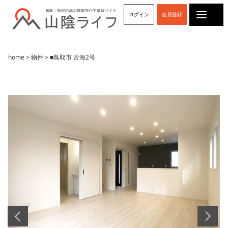
ログイン
会員登録
home
>
物件
> ■鳥取市 古海2号