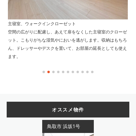
主寝室、ウォークインクローゼット
収
2
空間の広がりに配慮し、あえて扉をなくした主寝室のクローゼ
お
え
ット。こもりがちな湿気やにおいを逃がします。収納はもちろ
ま
ん、ドレッサーやデスクを置いて、お部屋の延長としても使え
も
ます。
※
オススメ物件
鳥取市 浜坂1号