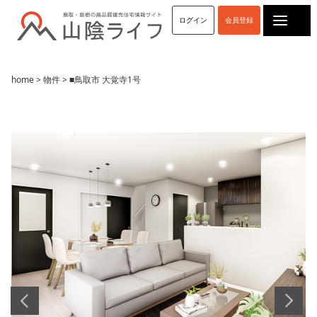
ログイン
会員登録
home
>
物件
> ■鳥取市 大覚寺1号