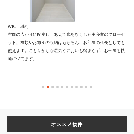
WIC（3帖）
居
空間の広がりに配慮し、あえて扉をなくした主寝室のクローゼ
各
こ
ット。衣類やお布団の収納はもちろん、お部屋の延長としても
ッ
使えます。こもりがちな湿気やにおいも留まらず、お部屋を快
で
適に保てます。
※
オススメ物件