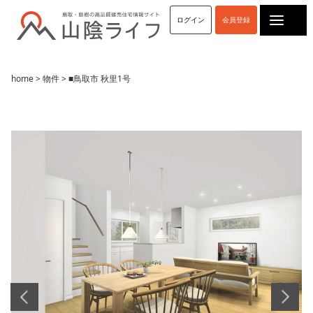
ログイン
会員登録
home
>
物件
> ■鳥取市 秋里1号