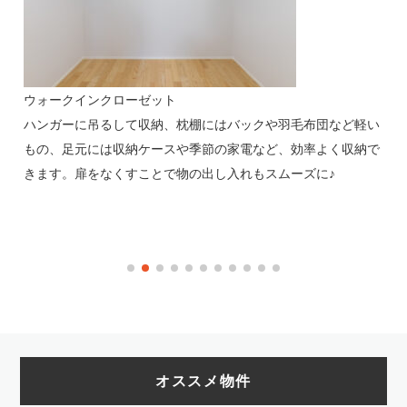
ウォークインクローゼット
居
ハンガーに吊るして収納、枕棚にはバックや羽毛布団など軽い
子
具で
もの、足元には収納ケースや季節の家電など、効率よく収納で
光
状態
きます。扉をなくすことで物の出し入れもスムーズに♪
日
※
オススメ物件