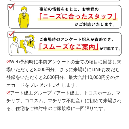
その他
残金
※
Web予約時に事前アンケートの全ての項目に回答し来
場いただくと8,000円分、さらに来場時にLINEお友だち
円
登録をいただくと2,000円分、最大合計10,000円分のク
オカードをプレゼントいたします。
※もし借り入れがあるとしても住宅ローンは組めます。
※
アート建工グループ（アート建工、トコスホーム、マ
お気軽にご相談ください。
チリブ、ココスム、マチリブ不動産）に初めて来場され
る、住宅をご検討中のご家族様に一回限りです。
アンケートは以上となります。