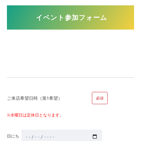
回答可）
イベント参加フォーム
今って本当に買い時？
マンションと一戸建ての違いは何？
住宅ローンについて相談したい
頭金はいくらあればいいの？
新築と中古どちらを選ぶべき？
注文住宅について聞きたい
物件金額以外にかかる金額・税金はいくら？
自宅の買替えについて詳しく聞きたい。
家を買うとかかる税金は?
ご来店希望日時（第1希望）
必須
補助金はどのくらいもらえるの?
マイホーム取得までの大まかなスケジュールは？
※水曜日は定休日となります。
その他
日にち