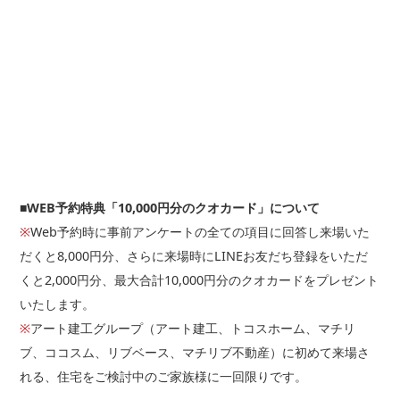
□自己所有
その他の場合ご記入ください。
■WEB予約特典「10,000円分のクオカード」について
※
Web予約時に事前アンケートの全ての項目に回答し来場いた
だくと8,000円分、さらに来場時にLINEお友だち登録をいただ
築年数
くと2,000円分、最大合計10,000円分のクオカードをプレゼント
いたします。
年
※
アート建工グループ（アート建工、トコスホーム、マチリ
ブ、ココスム、リブベース、マチリブ不動産）に初めて来場さ
れる、住宅をご検討中のご家族様に一回限りです。
■問９.聞いてみたい内容がありましたら教えてください（複数