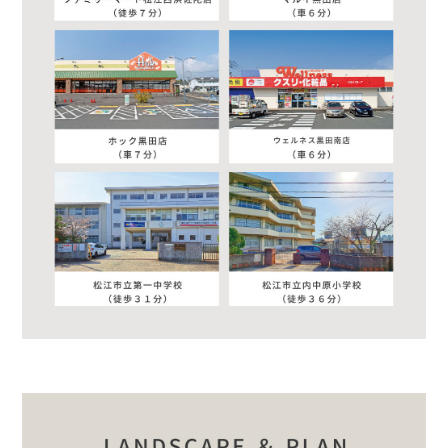
YouTube
TikiTok
X(Twitter)
看板
工事現場
モデルハウス
店舗
弊社からのご案内
DM
メルマガ
電話
ご紹介