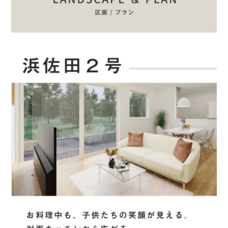
ご紹介者様のお名前をご記入ください
その他
その他の場合ご記入ください
■問４.問３の中で来場しようと思われた 1 番の決め手の媒体は
何ですか?１つお答えください。
ネット検索
ホームページ
チラシ