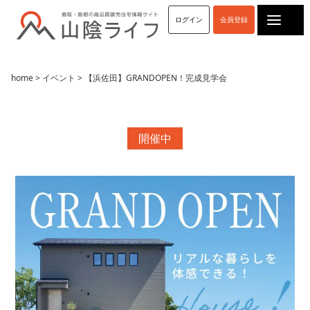
マチリブ
ログイン
会員登録
山陰ライフ
ココスム
マチリブ不動産
home
>
イベント
> 【浜佐田】GRANDOPEN！完成見学会
■問２.アート建工グループへのご来場は初めてです
か?
開催中
はい
いいえ
■問３.山陰ライフへのお問い合わせのきっかけは何ですか? （複
数回答可）
ネット検索
「検索」とお答えになった方はどんなキーワード