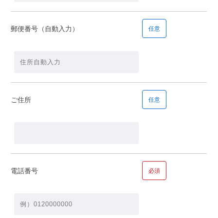
郵便番号（自動入力）
任意
■問１１.毎月の返済の希望額についてお聞かせください
毎月の返済の希望額
ご住所
任意
■問１２.ご年収についてお聞かせください
年収
電話番号
必須