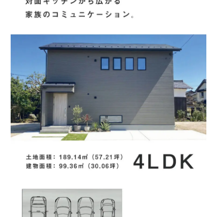
ウェブ広告
SNS
看板
弊社からのご案内
ご紹介
その他
■問５.山陰ライフの掲載物件に興味を持っていただいた理由を
お聞かせください。(複数回答可)
1.会社の知名度が高い
2.知り合いの評判
3.価格が予算内に収まりそう
4.立地が希望条件にあっている
5.間取り・プランが良い
6.水回り(キッチン、お風呂、洗面、トイレ等)の
仕様が良さそう
7.断熱・気密に優れている