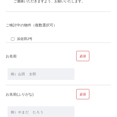
ご連絡いただきますよう、お願いいたします。
土地を所有している
土地を所有していな
い
親族の土地
ご検討中の物件（複数選択可）
【時期】
浜佐田2号
お名前
必須
【資金】
頭金
万
お名前(ふりがな)
必須
円＋借入金額
万円