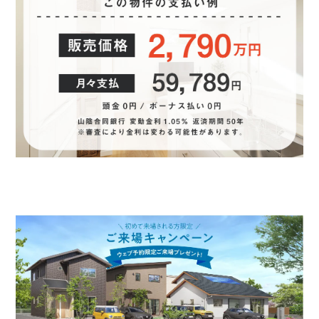
ださい（複数回答可）
住宅が狭い
家賃がもったいない
場所が不便
住宅が古い
結婚
収納が狭い
買替え
出産
同居
環境が悪い
子供の進学
その他
その他の場合ご記入ください