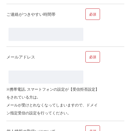
ご家族で合計すると…
ご連絡がつきやすい時間帯
必須
万円
メールアドレス
必須
■問１３.ご職業についてお聞かせください
ご職業
※携帯電話､スマートフォンの設定が【受信拒否設定】
をされている方は､
その他
メールが受けとれなくなってしまいますので、ドメイ
ン指定受信の設定を行ってください。