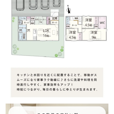
8.耐震性に優れている
9.アフターサービス・保証が充実している
10.希望の入居時期に間に合いそう
11.その他
■問６.上記のうち、特に重視している上位３項目を番号で教え
てください。
１位：
２位：
３位：
■問７.マイホームご購入のきっかけとなった理由をお聞かせく