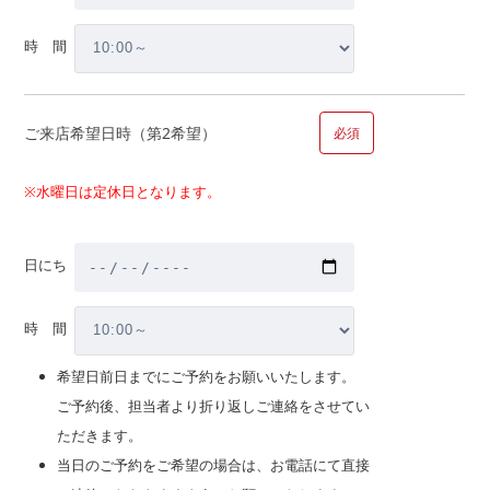
■問１０.マイホームのご計画についてお聞かせください（複数
時 間
回答可）
【内容】
ご来店希望日時（第2希望）
必須
新築購入
※水曜日は定休日となります。
中古購入
新築購入、中古購入の場合お選びください
戸建て
日にち
マンション
時 間
希望日前日までにご予約をお願いいたします。
建替
ご予約後、担当者より折り返しご連絡をさせてい
売却相談
ただきます。
注文・請負新築
当日のご予約をご希望の場合は、お電話にて直接
注文・請負新築の場合お選びください