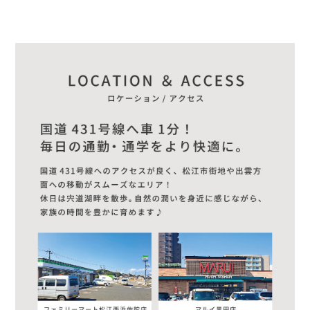
ウェブ広告
Facebook
Instagram
LINE
YouTube
TikTok
X(Twitter)
Google
Yahoo!
SNS
Facebook
Instagram
LINE