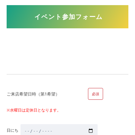
回答可）
イベント参加フォーム
今って本当に買い時？
マンションと一戸建ての違いは何？
住宅ローンについて相談したい
頭金はいくらあればいいの？
新築と中古どちらを選ぶべき？
注文住宅について聞きたい
物件金額以外にかかる金額・税金はいくら？
自宅の買替えについて詳しく聞きたい。
家を買うとかかる税金は?
ご来店希望日時（第1希望）
必須
補助金はどのくらいもらえるの?
マイホーム取得までの大まかなスケジュールは？
※水曜日は定休日となります。
その他
日にち