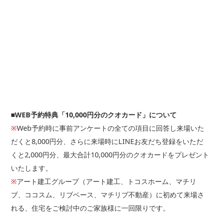
□自己所有
その他の場合ご記入ください。
■WEB予約特典「10,000円分のクオカード」について
※
Web予約時に事前アンケートの全ての項目に回答し来場いた
だくと8,000円分、さらに来場時にLINEお友だち登録をいただ
築年数
くと2,000円分、最大合計10,000円分のクオカードをプレゼント
いたします。
年
※
アート建工グループ（アート建工、トコスホーム、マチリ
ブ、ココスム、リブベース、マチリブ不動産）に初めて来場さ
れる、住宅をご検討中のご家族様に一回限りです。
■問９.聞いてみたい内容がありましたら教えてください（複数