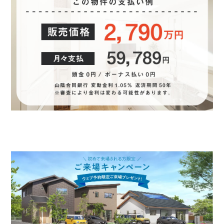
ださい（複数回答可）
住宅が狭い
家賃がもったいない
場所が不便
住宅が古い
結婚
収納が狭い
買替え
出産
同居
環境が悪い
子供の進学
その他
その他の場合ご記入ください