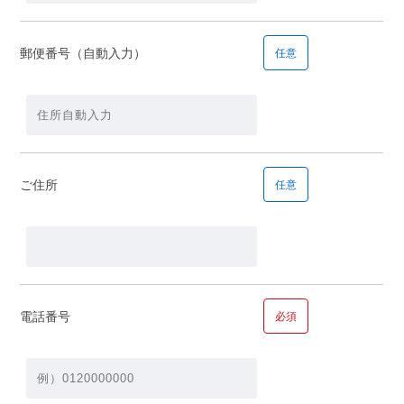
郵便番号（自動入力）
任意
■問１１.毎月の返済の希望額についてお聞かせください
毎月の返済の希望額
ご住所
任意
■問１２.ご年収についてお聞かせください
年収
電話番号
必須