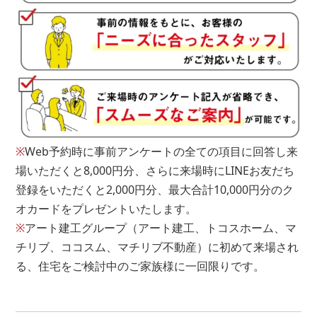
その他
残金
※
Web予約時に事前アンケートの全ての項目に回答し来
場いただくと8,000円分、さらに来場時にLINEお友だち
円
登録をいただくと2,000円分、最大合計10,000円分のク
オカードをプレゼントいたします。
※もし借り入れがあるとしても住宅ローンは組めます。
※
アート建工グループ（アート建工、トコスホーム、マ
お気軽にご相談ください。
チリブ、ココスム、マチリブ不動産）に初めて来場され
る、住宅をご検討中のご家族様に一回限りです。
アンケートは以上となります。