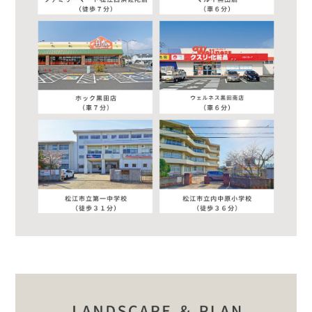
YouTube
TikiTok
X(Twitter)
看板
工事現場
モデルハウス
店舗
弊社からのご案内
DM
メルマガ
電話
ご紹介