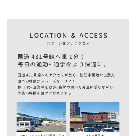
ウェブ広告
Facebook
Instagram
LINE
YouTube
TikTok
X(Twitter)
Google
Yahoo!
SNS
Facebook
Instagram
LINE