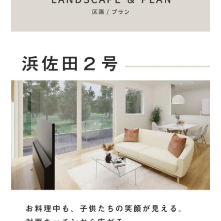
ご紹介者様のお名前をご記入ください
その他
その他の場合ご記入ください
■問４.問３の中で来場しようと思われた 1 番の決め手の媒体は
何ですか?１つお答えください。
ネット検索
ホームページ
チラシ