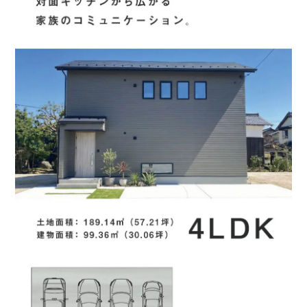
ウェブ広告
SNS
看板
弊社からのご案内
ご紹介
その他
■問５.山陰ライフの掲載物件に興味を持っていただいた理由を
お聞かせください。(複数回答可)
1.会社の知名度が高い
2.知り合いの評判
3.価格が予算内に収まりそう
4.立地が希望条件にあっている
5.間取り・プランが良い
6.水回り(キッチン、お風呂、洗面、トイレ等)の
仕様が良さそう
7.断熱・気密に優れている