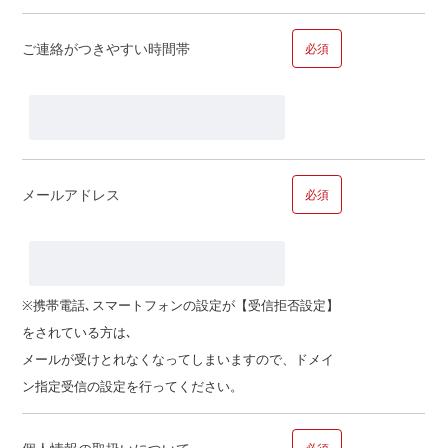
ご家族で合計すると…
ご連絡がつきやすい時間帯
必須
万円
メールアドレス
必須
■問１３.ご職業についてお聞かせください
ご職業
※携帯電話､スマートフォンの設定が【受信拒否設定】
をされている方は､
その他
メールが受けとれなくなってしまいますので、ドメイ
ン指定受信の設定を行ってください。