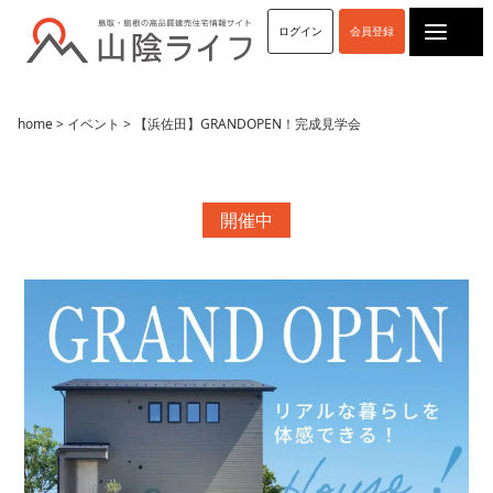
マチリブ
ログイン
会員登録
山陰ライフ
ココスム
マチリブ不動産
home
>
イベント
> 【浜佐田】GRANDOPEN！完成見学会
■問２.アート建工グループへのご来場は初めてです
か?
開催中
はい
いいえ
■問３.山陰ライフへのお問い合わせのきっかけは何ですか? （複
数回答可）
ネット検索
「検索」とお答えになった方はどんなキーワード