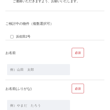
ご連絡いただきますよう、お願いいたします。
土地を所有している
土地を所有していな
い
親族の土地
ご検討中の物件（複数選択可）
【時期】
浜佐田2号
お名前
必須
【資金】
頭金
万
お名前(ふりがな)
必須
円＋借入金額
万円