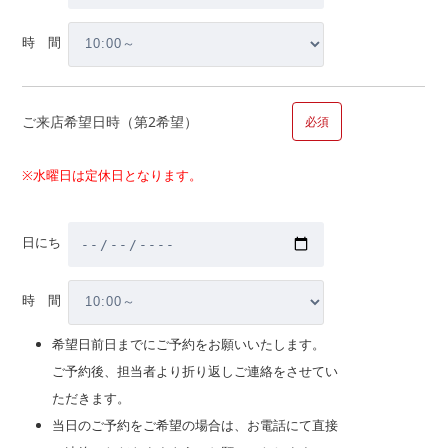
■問１０.マイホームのご計画についてお聞かせください（複数
時 間
回答可）
【内容】
ご来店希望日時（第2希望）
必須
新築購入
※水曜日は定休日となります。
中古購入
新築購入、中古購入の場合お選びください
戸建て
日にち
マンション
時 間
希望日前日までにご予約をお願いいたします。
建替
ご予約後、担当者より折り返しご連絡をさせてい
売却相談
ただきます。
注文・請負新築
当日のご予約をご希望の場合は、お電話にて直接
注文・請負新築の場合お選びください