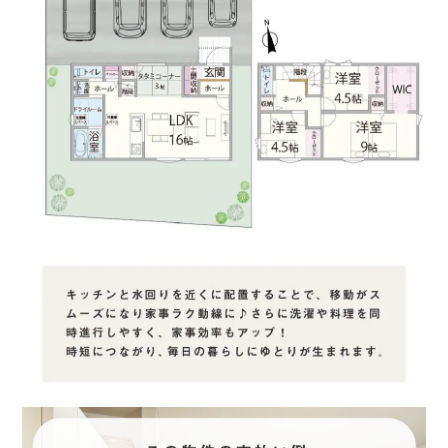
8.耐震性に優れている
9.アフターサービス・保証が充実している
10.希望の入居時期に間に合いそう
11.その他
■問６.上記のうち、特に重視している上位３項目を番号で教え
てください。
１位：
２位：
３位：
■問７.マイホームご購入のきっかけとなった理由をお聞かせく