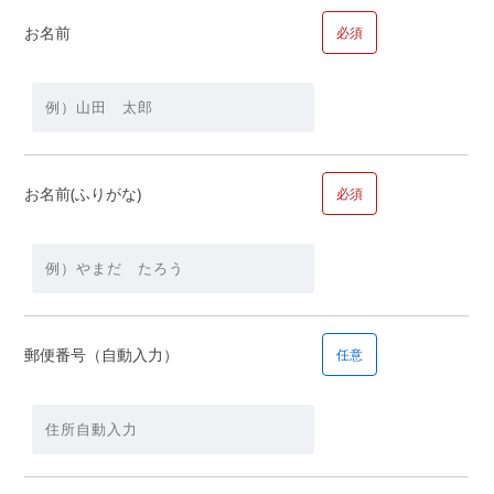
お名前
必須
【資金】
頭金
万
お名前(ふりがな)
必須
円＋借入金額
万円
郵便番号（自動入力）
任意
■問１１.毎月の返済の希望額についてお聞かせください
毎月の返済の希望額