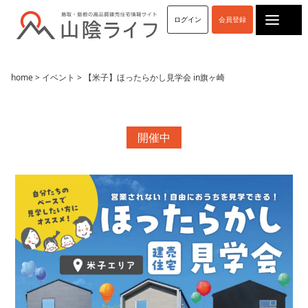
ログイン
会員登録
home
>
イベント
> 【米子】ほったらかし見学会 in旗ヶ崎
開催中