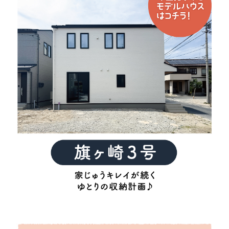
はい
いいえ
■問３.山陰ライフへのお問い合わせのきっかけは何ですか? （複
数回答可）
ネット検索
「検索」とお答えになった方はどんなキーワード
で検索されましたか?
ホームページ"
スーモ