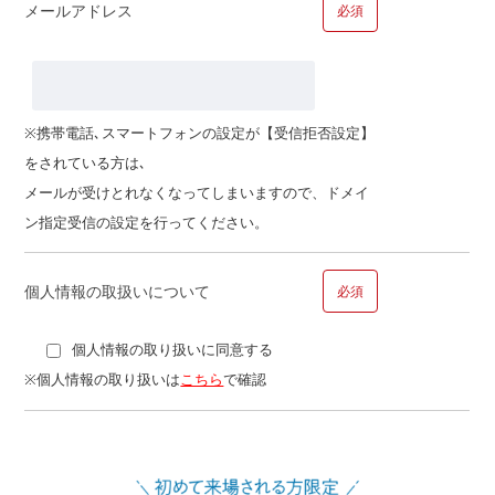
メールアドレス
必須
■問１３.ご職業についてお聞かせください
ご職業
※携帯電話､スマートフォンの設定が【受信拒否設定】
をされている方は､
その他
メールが受けとれなくなってしまいますので、ドメイ
ン指定受信の設定を行ってください。
個人情報の取扱いについて
必須
個人情報の取り扱いに同意する
■問１４.ご勤務先についてお聞かせください
※個人情報の取り扱いは
こちら
で確認
勤務先