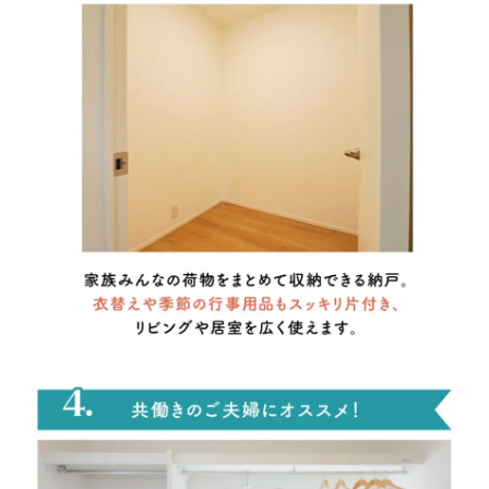
その他の場合ご記入ください
■問４.問３の中で来場しようと思われた 1 番の決め手の媒体は
何ですか?１つお答えください。
ネット検索
ホームページ
チラシ
ウェブ広告
SNS
看板
弊社からのご案内
ご紹介
その他