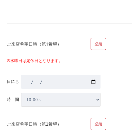
新築と中古どちらを選ぶべき？
注文住宅について聞きたい
物件金額以外にかかる金額・税金はいくら？
自宅の買替えについて詳しく聞きたい。
家を買うとかかる税金は?
ご来店希望日時（第1希望）
必須
補助金はどのくらいもらえるの?
マイホーム取得までの大まかなスケジュールは？
※水曜日は定休日となります。
その他
日にち
■問１０.マイホームのご計画についてお聞かせください（複数
回答可）
時 間
【内容】
ご来店希望日時（第2希望）
必須
新築購入
中古購入