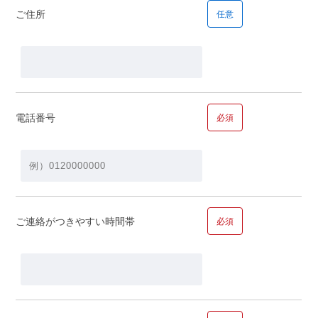
ご住所
任意
■問１２.ご年収についてお聞かせください
年収
電話番号
必須
ご家族で合計すると…
ご連絡がつきやすい時間帯
必須
万円