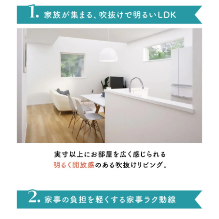
X(Twitter)
Google
Yahoo!
SNS
Facebook
Instagram
LINE
YouTube
TikiTok
X(Twitter)
看板
工事現場