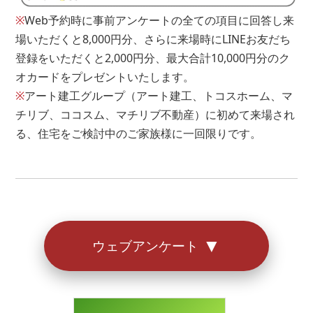
残金
※
Web予約時に事前アンケートの全ての項目に回答し来
場いただくと8,000円分、さらに来場時にLINEお友だち
円
登録をいただくと2,000円分、最大合計10,000円分のク
オカードをプレゼントいたします。
※もし借り入れがあるとしても住宅ローンは組めます。
※
アート建工グループ（アート建工、トコスホーム、マ
お気軽にご相談ください。
チリブ、ココスム、マチリブ不動産）に初めて来場され
る、住宅をご検討中のご家族様に一回限りです。
アンケートは以上となります。
お答えいただきありがとうございました。
▼
ウェブアンケート