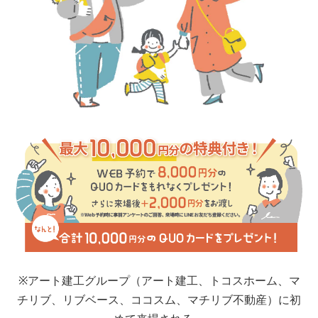
結婚
収納が狭い
買替え
出産
同居
環境が悪い
子供の進学
その他
その他の場合ご記入ください
※アート建工グループ（アート建工、トコスホーム、マ
■問８.現在のお住まいについてお聞かせください
チリブ、リブベース、ココスム、マチリブ不動産）に初