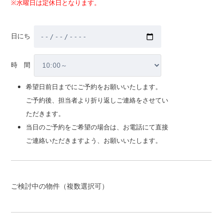
※水曜日は定休日となります。
新築購入、中古購入の場合お選びください
戸建て
日にち
マンション
時 間
建替
希望日前日までにご予約をお願いいたします。
売却相談
ご予約後、担当者より折り返しご連絡をさせてい
注文・請負新築
ただきます。
注文・請負新築の場合お選びください
当日のご予約をご希望の場合は、お電話にて直接
土地を所有している
ご連絡いただきますよう、お願いいたします。
土地を所有していな
い
親族の土地
ご検討中の物件（複数選択可）
【時期】