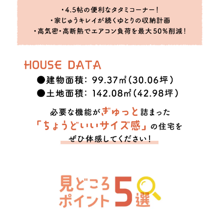
山陰ライフ
マチリブ不動産
アットホーム
山陰不動産ナビ
チラシ
ポスティング
新聞折込
ウェブ広告
Facebook
Instagram
LINE
YouTube
TikTok