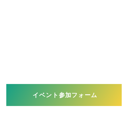
その他の場合ご記入ください。
築年数
年
■問９.聞いてみたい内容がありましたら教えてください（複数
回答可）
イベント参加フォーム
今って本当に買い時？
マンションと一戸建ての違いは何？
住宅ローンについて相談したい
頭金はいくらあればいいの？