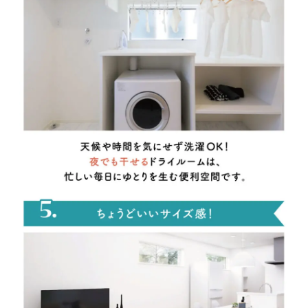
■問５.山陰ライフの掲載物件に興味を持っていただいた理由を
お聞かせください。(複数回答可)
1.会社の知名度が高い
2.知り合いの評判
3.価格が予算内に収まりそう
4.立地が希望条件にあっている
5.間取り・プランが良い
6.水回り(キッチン、お風呂、洗面、トイレ等)の
仕様が良さそう
7.断熱・気密に優れている
8.耐震性に優れている
9.アフターサービス・保証が充実している
10.希望の入居時期に間に合いそう
11.その他
■問６.上記のうち、特に重視している上位３項目を番号で教え