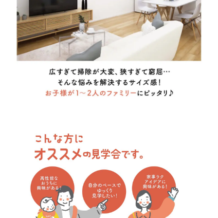
てください。
１位：
２位：
３位：
■問７.マイホームご購入のきっかけとなった理由をお聞かせく
ださい（複数回答可）
住宅が狭い
家賃がもったいない
場所が不便
住宅が古い