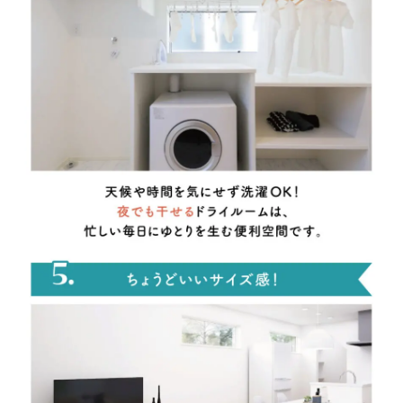
■問５.山陰ライフの掲載物件に興味を持っていただいた理由を
お聞かせください。(複数回答可)
1.会社の知名度が高い
2.知り合いの評判
3.価格が予算内に収まりそう
4.立地が希望条件にあっている
5.間取り・プランが良い
6.水回り(キッチン、お風呂、洗面、トイレ等)の
仕様が良さそう
7.断熱・気密に優れている
8.耐震性に優れている
9.アフターサービス・保証が充実している
10.希望の入居時期に間に合いそう
11.その他
■問６.上記のうち、特に重視している上位３項目を番号で教え