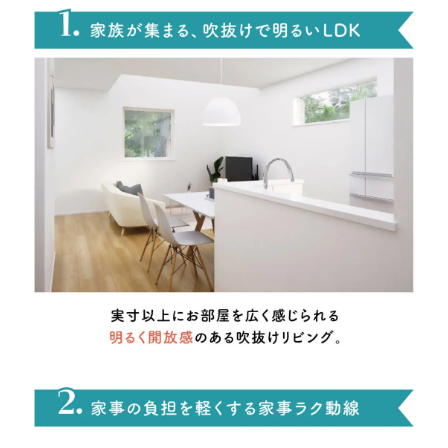
X(Twitter)
Google
Yahoo!
SNS
Facebook
Instagram
LINE
YouTube
TikiTok
X(Twitter)
看板
工事現場