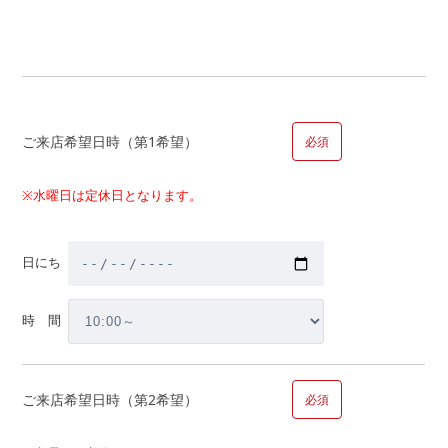
新築と中古どちらを選ぶべき？
注文住宅について聞きたい
物件金額以外にかかる金額・税金はいくら？
自宅の買替えについて詳しく聞きたい。
家を買うとかかる税金は?
ご来店希望日時（第1希望）
必須
補助金はどのくらいもらえるの?
マイホーム取得までの大まかなスケジュールは？
※水曜日は定休日となります。
その他
日にち
■問１０.マイホームのご計画についてお聞かせください（複数
回答可）
時 間
【内容】
ご来店希望日時（第2希望）
必須
新築購入
中古購入