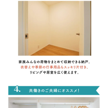
その他の場合ご記入ください
■問４.問３の中で来場しようと思われた 1 番の決め手の媒体は
何ですか?１つお答えください。
ネット検索
ホームページ
チラシ
ウェブ広告
SNS
看板
弊社からのご案内
ご紹介
その他