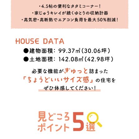
山陰ライフ
マチリブ不動産
アットホーム
山陰不動産ナビ
チラシ
ポスティング
新聞折込
ウェブ広告
Facebook
Instagram
LINE
YouTube
TikTok