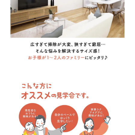
てください。
１位：
２位：
３位：
■問７.マイホームご購入のきっかけとなった理由をお聞かせく
ださい（複数回答可）
住宅が狭い
家賃がもったいない
場所が不便
住宅が古い