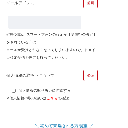
メールアドレス
必須
■問１３.ご職業についてお聞かせください
ご職業
※携帯電話､スマートフォンの設定が【受信拒否設定】
をされている方は､
その他
メールが受けとれなくなってしまいますので、ドメイ
ン指定受信の設定を行ってください。
個人情報の取扱いについて
必須
個人情報の取り扱いに同意する
■問１４.ご勤務先についてお聞かせください
※個人情報の取り扱いは
こちら
で確認
勤務先