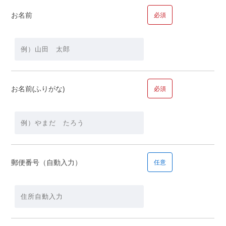
お名前
必須
【資金】
頭金
万
お名前(ふりがな)
必須
円＋借入金額
万円
郵便番号（自動入力）
任意
■問１１.毎月の返済の希望額についてお聞かせください
毎月の返済の希望額