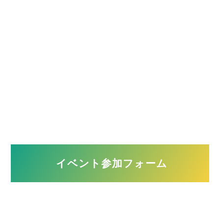
その他の場合ご記入ください。
築年数
年
■問９.聞いてみたい内容がありましたら教えてください（複数
回答可）
イベント参加フォーム
今って本当に買い時？
マンションと一戸建ての違いは何？
住宅ローンについて相談したい
頭金はいくらあればいいの？