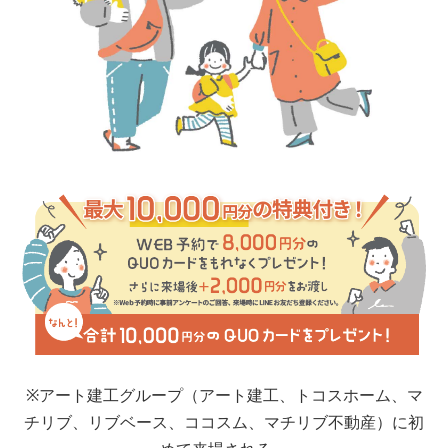
結婚
収納が狭い
買替え
出産
同居
環境が悪い
子供の進学
その他
その他の場合ご記入ください
※アート建工グループ（アート建工、トコスホーム、マ
■問８.現在のお住まいについてお聞かせください
チリブ、リブベース、ココスム、マチリブ不動産）に初