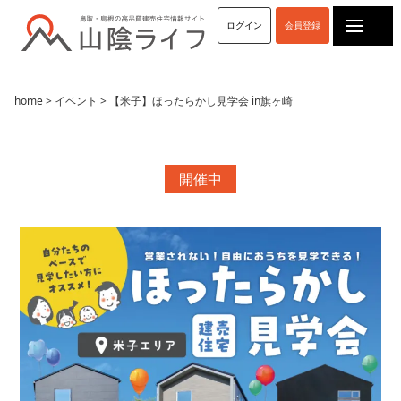
ログイン
会員登録
home
>
イベント
> 【米子】ほったらかし見学会 in旗ヶ崎
開催中