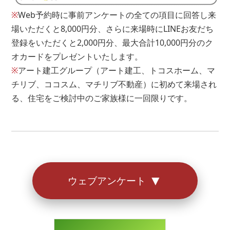
残金
※
Web予約時に事前アンケートの全ての項目に回答し来
場いただくと8,000円分、さらに来場時にLINEお友だち
円
登録をいただくと2,000円分、最大合計10,000円分のク
オカードをプレゼントいたします。
※もし借り入れがあるとしても住宅ローンは組めます。
※
アート建工グループ（アート建工、トコスホーム、マ
お気軽にご相談ください。
チリブ、ココスム、マチリブ不動産）に初めて来場され
る、住宅をご検討中のご家族様に一回限りです。
アンケートは以上となります。
お答えいただきありがとうございました。
▼
ウェブアンケート