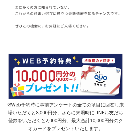
２位：
３位：
■問７.マイホームご購入のきっかけとなった理由をお聞かせく
ださい（複数回答可）
住宅が狭い
家賃がもったいない
場所が不便
※Web予約時に事前アンケートの全ての項目に回答し来
住宅が古い
場いただくと8,000円分、さらに来場時にLINEお友だち
結婚
登録をいただくと2,000円分、最大合計10,000円分のク
収納が狭い
オカードをプレゼントいたします。