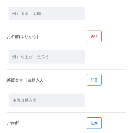
【資金】
頭金
万
お名前(ふりがな)
必須
円＋借入金額
万円
郵便番号（自動入力）
任意
■問１１.毎月の返済の希望額についてお聞かせください
毎月の返済の希望額
ご住所
任意