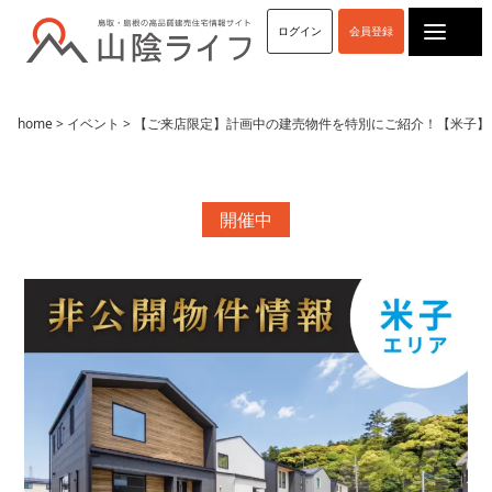
Yahoo!
ログイン
会員登録
SNS
home
>
イベント
> 【ご来店限定】計画中の建売物件を特別にご紹介！【米子】
Facebook
Instagram
LINE
開催中
YouTube
TikiTok
X(Twitter)
看板
工事現場
モデルハウス
店舗