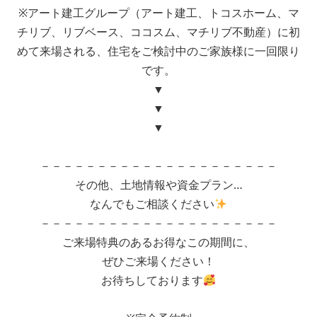
買替え
※アート建工グループ（アート建工、トコスホーム、マ
出産
チリブ、リブベース、ココスム、マチリブ不動産）に初
同居
めて来場される、住宅をご検討中のご家族様に一回限り
環境が悪い
です。
子供の進学
▼
その他
▼
その他の場合ご記入ください
▼
－－－－－－－－－－－－－－－－－－－－－
その他、土地情報や資金プラン…
なんでもご相談ください
－－－－－－－－－－－－－－－－－－－－－
ご来場特典のあるお得なこの期間に、
■問８.現在のお住まいについてお聞かせください
ぜひご来場ください！
お待ちしております
□借家