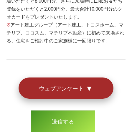
場いただくと8,000円分、さらに来場時にLINEお友だち
円
登録をいただくと2,000円分、最大合計10,000円分のク
オカードをプレゼントいたします。
※もし借り入れがあるとしても住宅ローンは組めます。
※
アート建工グループ（アート建工、トコスホーム、マ
お気軽にご相談ください。
チリブ、ココスム、マチリブ不動産）に初めて来場され
る、住宅をご検討中のご家族様に一回限りです。
アンケートは以上となります。
お答えいただきありがとうございました。
▼
ウェブアンケート