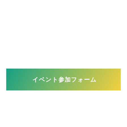
築年数
年
■問９.聞いてみたい内容がありましたら教えてください（複数
回答可）
イベント参加フォーム
今って本当に買い時？
マンションと一戸建ての違いは何？
住宅ローンについて相談したい
頭金はいくらあればいいの？
新築と中古どちらを選ぶべき？
注文住宅について聞きたい