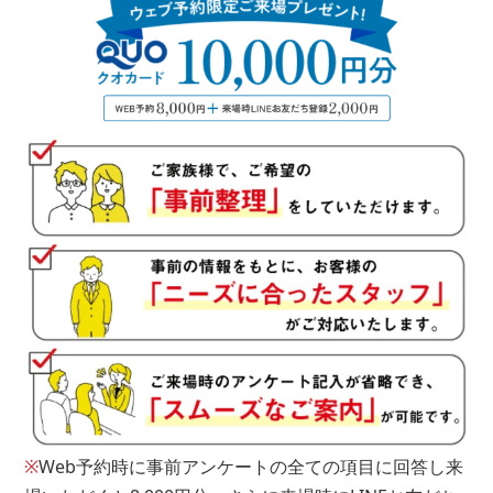
年
■問１５.現在の借り入れ状況についてお聞かせください
種類
その他
残金
※
Web予約時に事前アンケートの全ての項目に回答し来