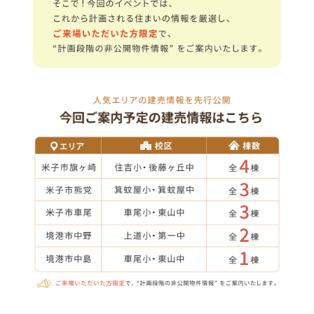
1.会社の知名度が高い
2.知り合いの評判
3.価格が予算内に収まりそう
4.立地が希望条件にあっている
5.間取り・プランが良い
6.水回り(キッチン、お風呂、洗面、トイレ等)の
仕様が良さそう
7.断熱・気密に優れている
8.耐震性に優れている
9.アフターサービス・保証が充実している
10.希望の入居時期に間に合いそう
11.その他
■問６.上記のうち、特に重視している上位３項目を番号で教え
てください。
１位：