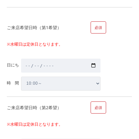
物件金額以外にかかる金額・税金はいくら？
自宅の買替えについて詳しく聞きたい。
家を買うとかかる税金は?
ご来店希望日時（第1希望）
必須
補助金はどのくらいもらえるの?
マイホーム取得までの大まかなスケジュールは？
※水曜日は定休日となります。
その他
日にち
■問１０.マイホームのご計画についてお聞かせください（複数
回答可）
時 間
【内容】
ご来店希望日時（第2希望）
必須
新築購入
中古購入
※水曜日は定休日となります。
新築購入、中古購入の場合お選びください
戸建て