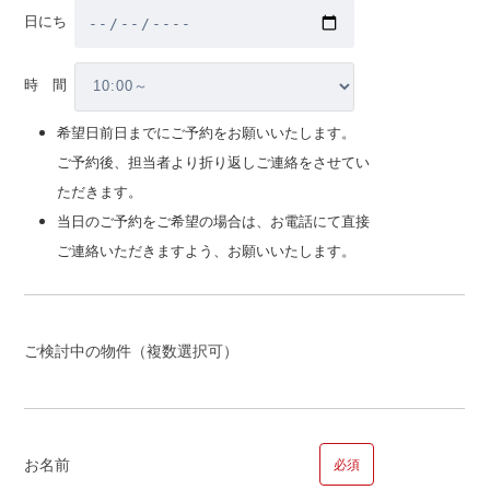
日にち
マンション
時 間
建替
希望日前日までにご予約をお願いいたします。
売却相談
ご予約後、担当者より折り返しご連絡をさせてい
注文・請負新築
ただきます。
注文・請負新築の場合お選びください
当日のご予約をご希望の場合は、お電話にて直接
土地を所有している
ご連絡いただきますよう、お願いいたします。
土地を所有していな
い
親族の土地
ご検討中の物件（複数選択可）
【時期】
お名前
必須