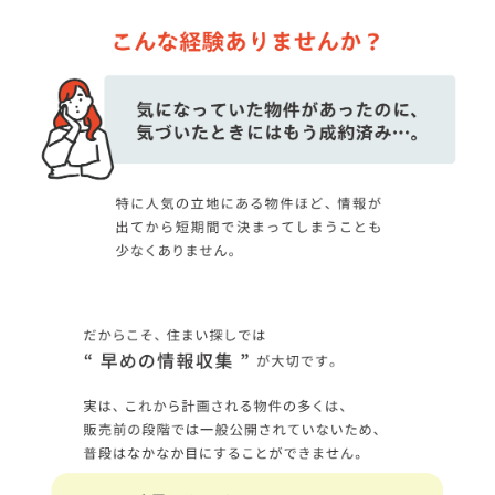
■問４.問３の中で来場しようと思われた 1 番の決め手の媒体は
何ですか?１つお答えください。
ネット検索
ホームページ
チラシ
ウェブ広告
SNS
看板
弊社からのご案内
ご紹介
その他
■問５.山陰ライフの掲載物件に興味を持っていただいた理由を
お聞かせください。(複数回答可)