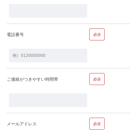
■問１２.ご年収についてお聞かせください
年収
電話番号
必須
ご家族で合計すると…
ご連絡がつきやすい時間帯
必須
万円
メールアドレス
必須
■問１３.ご職業についてお聞かせください
ご職業