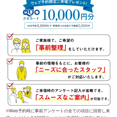
年
■問１５.現在の借り入れ状況についてお聞かせください
種類
その他
残金
※
Web予約時に事前アンケートの全ての項目に回答し来