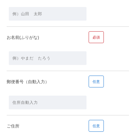
【資金】
頭金
万
お名前(ふりがな)
必須
円＋借入金額
万円
郵便番号（自動入力）
任意
■問１１.毎月の返済の希望額についてお聞かせください
毎月の返済の希望額
ご住所
任意