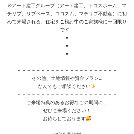
買替え
※アート建工グループ（アート建工、トコスホーム、マ
出産
チリブ、リブベース、ココスム、マチリブ不動産）に初
同居
めて来場される、住宅をご検討中のご家族様に一回限り
環境が悪い
です。
子供の進学
▼
その他
▼
その他の場合ご記入ください
▼
－－－－－－－－－－－－－－－－－－－－－
その他、土地情報や資金プラン…
なんでもご相談ください
－－－－－－－－－－－－－－－－－－－－－
ご来場特典のあるお得なこの期間に、
■問８.現在のお住まいについてお聞かせください
ぜひご来場ください！
お待ちしております
□借家