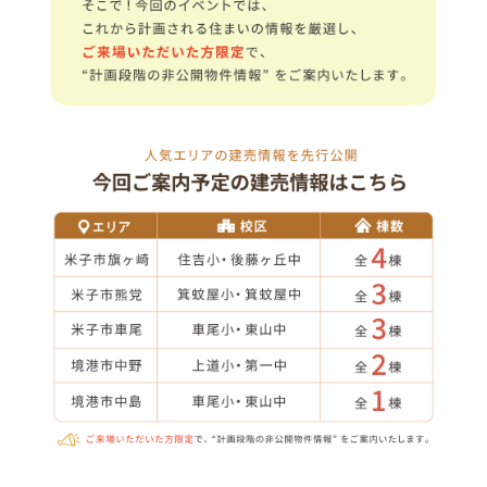
1.会社の知名度が高い
2.知り合いの評判
3.価格が予算内に収まりそう
4.立地が希望条件にあっている
5.間取り・プランが良い
6.水回り(キッチン、お風呂、洗面、トイレ等)の
仕様が良さそう
7.断熱・気密に優れている
8.耐震性に優れている
9.アフターサービス・保証が充実している
10.希望の入居時期に間に合いそう
11.その他
■問６.上記のうち、特に重視している上位３項目を番号で教え
てください。
１位：