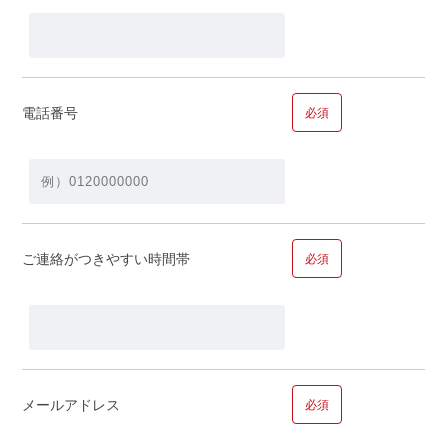
■問１２.ご年収についてお聞かせください
年収
電話番号
必須
ご家族で合計すると…
ご連絡がつきやすい時間帯
必須
万円
メールアドレス
必須
■問１３.ご職業についてお聞かせください
ご職業