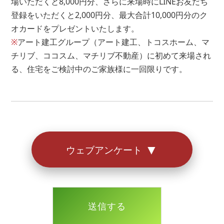
場いただくと8,000円分、さらに来場時にLINEお友だち
円
登録をいただくと2,000円分、最大合計10,000円分のク
オカードをプレゼントいたします。
※もし借り入れがあるとしても住宅ローンは組めます。
※
アート建工グループ（アート建工、トコスホーム、マ
お気軽にご相談ください。
チリブ、ココスム、マチリブ不動産）に初めて来場され
る、住宅をご検討中のご家族様に一回限りです。
アンケートは以上となります。
お答えいただきありがとうございました。
▼
ウェブアンケート