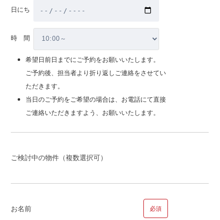
日にち
マンション
時 間
建替
希望日前日までにご予約をお願いいたします。
売却相談
ご予約後、担当者より折り返しご連絡をさせてい
注文・請負新築
ただきます。
注文・請負新築の場合お選びください
当日のご予約をご希望の場合は、お電話にて直接
土地を所有している
ご連絡いただきますよう、お願いいたします。
土地を所有していな
い
親族の土地
ご検討中の物件（複数選択可）
【時期】
お名前
必須