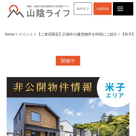
Yahoo!
ログイン
会員登録
SNS
home
>
イベント
> 【ご来店限定】計画中の建売物件を特別にご紹介！【米子】
Facebook
Instagram
LINE
開催中
YouTube
TikiTok
X(Twitter)
看板
工事現場
モデルハウス
店舗