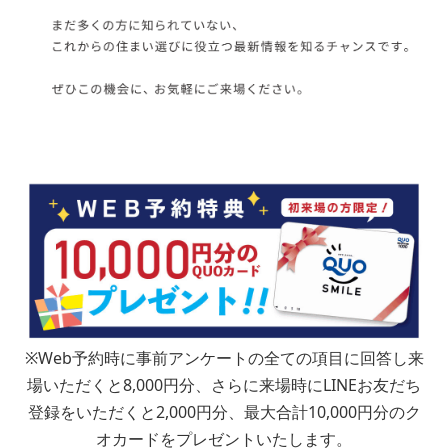
２位：
３位：
■問７.マイホームご購入のきっかけとなった理由をお聞かせく
ださい（複数回答可）
住宅が狭い
家賃がもったいない
場所が不便
※Web予約時に事前アンケートの全ての項目に回答し来
住宅が古い
場いただくと8,000円分、さらに来場時にLINEお友だち
結婚
登録をいただくと2,000円分、最大合計10,000円分のク
収納が狭い
オカードをプレゼントいたします。