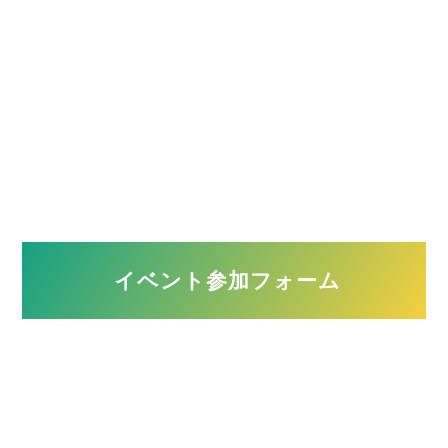
築年数
年
■問９.聞いてみたい内容がありましたら教えてください（複数
回答可）
イベント参加フォーム
今って本当に買い時？
マンションと一戸建ての違いは何？
住宅ローンについて相談したい
頭金はいくらあればいいの？
新築と中古どちらを選ぶべき？
注文住宅について聞きたい