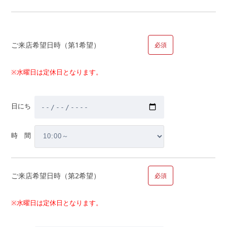
物件金額以外にかかる金額・税金はいくら？
自宅の買替えについて詳しく聞きたい。
家を買うとかかる税金は?
ご来店希望日時（第1希望）
必須
補助金はどのくらいもらえるの?
マイホーム取得までの大まかなスケジュールは？
※水曜日は定休日となります。
その他
日にち
■問１０.マイホームのご計画についてお聞かせください（複数
回答可）
時 間
【内容】
ご来店希望日時（第2希望）
必須
新築購入
中古購入
※水曜日は定休日となります。
新築購入、中古購入の場合お選びください
戸建て