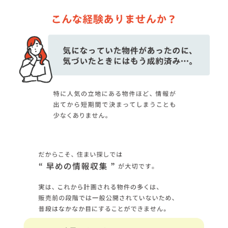
■問４.問３の中で来場しようと思われた 1 番の決め手の媒体は
何ですか?１つお答えください。
ネット検索
ホームページ
チラシ
ウェブ広告
SNS
看板
弊社からのご案内
ご紹介
その他
■問５.山陰ライフの掲載物件に興味を持っていただいた理由を
お聞かせください。(複数回答可)