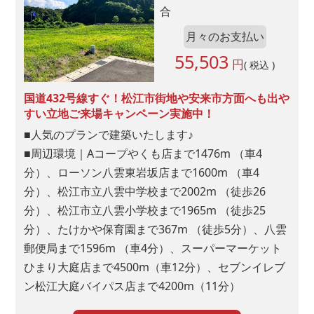
合
ご紹介
月々のお支払い
55,503
円
( 税込 )
ご紹介者様のお名前をご記入ください
国道432号線すぐ！松江市街地や安来市方面へも出や
すい立地ご来場キャンペーン実施中！
■人気のプランで建築いたします♪
その他
■周辺環境｜Aコープやくも店まで1476m （車4
分）、ローソン八雲東岩坂店まで1600m （車4
その他の場合ご記入ください
分）、松江市立八雲中学校まで2002m （徒歩26
分）、松江市立八雲小学校まで1965m （徒歩25
分）、たけかや保育園まで367m （徒歩5分）、八雲
郵便局まで1596m （車4分）、スーパーマーケット
■問４.問３の中で来場しようと思われた 1 番の決め手の媒体は
ひまり大庭店まで4500m（車12分）、セブンイレブ
何ですか?１つお答えください。
ン松江大庭バイパス店まで4200m（11分）
ネット検索