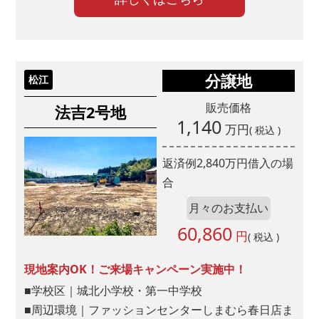
分譲地
松江
販売価格
法吉2号地
1,140
万円
( 税込 )
返済例
2,840
万円借入の場
合
月々のお支払い
60,860
円
( 税込 )
現地案内OK！ご来場キャンペーン実施中！
■学校区｜城北小学校・第一中学校
■周辺環境｜ファッションセンターしまむら春日店ま