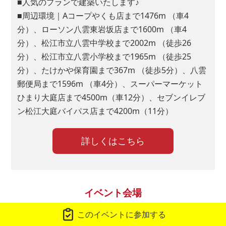
■人気のプランで建築いたします♪
6.水回り(キッチン、お風呂、洗面、トイレ等)の
■周辺環境｜Aコープやくも店まで1476m （車4
仕様が良さそう
分）、ローソン八雲東岩坂店まで1600m （車4
7.断熱・気密に優れている
分）、松江市立八雲中学校まで2002m （徒歩26
8.耐震性に優れている
分）、松江市立八雲小学校まで1965m （徒歩25
9.アフターサービス・保証が充実している
分）、たけかや保育園まで367m （徒歩5分）、八雲
10.希望の入居時期に間に合いそう
郵便局まで1596m （車4分）、スーパーマーケット
11.その他
ひまり大庭店まで4500m（車12分）、セブンイレブ
ン松江大庭バイパス店まで4200m（11分）
■問６.上記のうち、特に重視している上位３項目を番号で教え
てください。
詳しくはこちら
１位：
２位：
イベント会場
３位：
このイベントに参加する