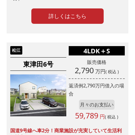
詳しくはこちら
4LDK＋S
松江
販売価格
東津田6号
2,790
万円
( 税込 )
返済例
2,790
万円借入の場
合
月々のお支払い
59,789
円
( 税込 )
国道9号線へ車2分！商業施設が充実していて生活利