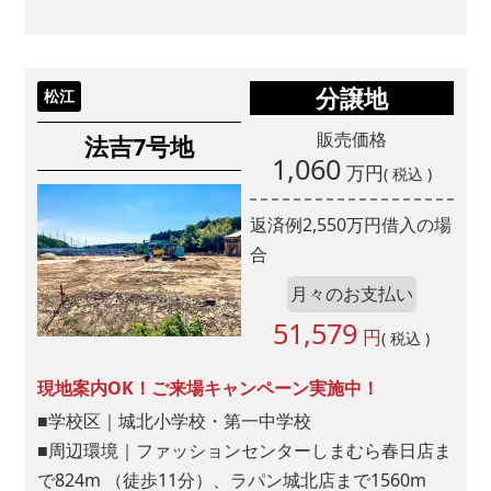
分譲地
松江
販売価格
法吉7号地
1,060
万円
( 税込 )
返済例
2,550
万円借入の場
合
月々のお支払い
51,579
円
( 税込 )
現地案内OK！ご来場キャンペーン実施中！
■学校区｜城北小学校・第一中学校
■周辺環境｜ファッションセンターしまむら春日店ま
で824m （徒歩11分）、ラパン城北店まで1560m