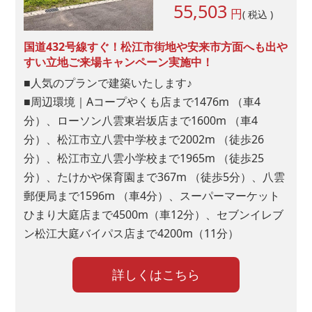
55,503
円
( 税込 )
「検索」とお答えになった方はどんなキーワード
国道432号線すぐ！松江市街地や安来市方面へも出や
で検索されましたか?
すい立地ご来場キャンペーン実施中！
■人気のプランで建築いたします♪
■周辺環境｜Aコープやくも店まで1476m （車4
分）、ローソン八雲東岩坂店まで1600m （車4
ホームページ"
分）、松江市立八雲中学校まで2002m （徒歩26
分）、松江市立八雲小学校まで1965m （徒歩25
スーモ
分）、たけかや保育園まで367m （徒歩5分）、八雲
山陰ライフ
郵便局まで1596m （車4分）、スーパーマーケット
マチリブ不動産
ひまり大庭店まで4500m（車12分）、セブンイレブ
アットホーム
ン松江大庭バイパス店まで4200m（11分）
山陰不動産ナビ
詳しくはこちら
チラシ
ポスティング