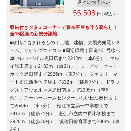
月々のお支払い
55,503
円
( 税込 )
収納付きタタミコーナーで将来平屋も叶う暮らし！
全16区画の新規分譲地
■価格に含まれるもの｜土地、建物、太陽光発電シス
テム、リビングエアコン ■周辺環境｜国道431号線へ
車1分♪ アベイル黒田店まで2212m （車6分）、マル
イ黒田店まで2183m （車6分）、フーズマーケット
ホック黒田店まで2526m （車7分）、ファミリーマ
ート松江西浜佐陀店まで532m （徒歩7分）、ドラッ
グストアウェルネス黒田南店まで2295m （車6
分）、スーパーホームセンターいない松江春日店ま
で2649m （車7分）、松江市立第一中学校まで
2412m （徒歩31分）、松江市立内中原小学校まで
2826m （徒歩36分）、浜佐田保育園まで730m （車
2分）