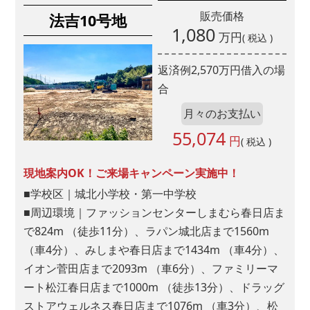
販売価格
法吉10号地
1,080
万円
( 税込 )
返済例
2,570
万円借入の場
合
月々のお支払い
55,074
円
( 税込 )
現地案内OK！ご来場キャンペーン実施中！
■学校区｜城北小学校・第一中学校
■周辺環境｜ファッションセンターしまむら春日店ま
で824m （徒歩11分）、ラパン城北店まで1560m
（車4分）、みしまや春日店まで1434m （車4分）、
イオン菅田店まで2093m （車6分）、ファミリーマ
■問１.アート建工グループのホームページはご覧に
ート松江春日店まで1000m （徒歩13分）、ドラッグ
なりましたか?(複数回答可)
ストアウェルネス春日店まで1076m （車3分）、松