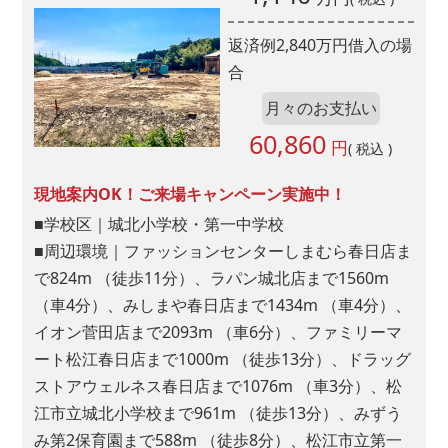
返済例
2,840
万円借入の場
合
月々のお支払い
60,860
円
( 税込 )
現地案内OK！ご来場キャンペーン実施中！
■学校区｜城北小学校・第一中学校
■周辺環境｜ファッションセンターしまむら春日店ま
で824m （徒歩11分）、ラパン城北店まで1560m
（車4分）、みしまや春日店まで1434m （車4分）、
イオン菅田店まで2093m （車6分）、ファミリーマ
ート松江春日店まで1000m （徒歩13分）、ドラッグ
ストアウェルネス春日店まで1076m （車3分）、松
江市立城北小学校まで961m （徒歩13分）、みずう
み第2保育園まで588m （徒歩8分）、松江市立第一