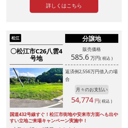
ホームページ
詳しくはこちら
チラシ
ウェブ広告
SNS
看板
分譲地
松江
弊社からのご案内
販売価格
〇松江市C26八雲4
ご紹介
585.6
号地
万円
( 税込 )
その他
返済例
2,556
万円借入の場
■問５.山陰ライフの掲載物件に興味を持っていただいた理由を
合
お聞かせください。(複数回答可)
月々のお支払い
1.会社の知名度が高い
54,774
2.知り合いの評判
円
( 税込 )
3.価格が予算内に収まりそう
国道432号線すぐ！松江市街地や安来市方面へも出や
4.立地が希望条件にあっている
すい立地ご来場キャンペーン実施中！
5.間取り・プランが良い