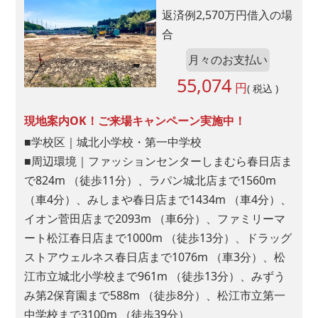
返済例
2,570
万円借入の場
合
月々のお支払い
55,074
円
( 税込 )
現地案内OK！ご来場キャンペーン実施中！
■学校区｜城北小学校・第一中学校
■周辺環境｜ファッションセンターしまむら春日店ま
で824m （徒歩11分）、ラパン城北店まで1560m
（車4分）、みしまや春日店まで1434m （車4分）、
イオン菅田店まで2093m （車6分）、ファミリーマ
ート松江春日店まで1000m （徒歩13分）、ドラッグ
ストアウェルネス春日店まで1076m （車3分）、松
江市立城北小学校まで961m （徒歩13分）、みずう
み第2保育園まで588m （徒歩8分）、松江市立第一
中学校まで3100m （徒歩39分）