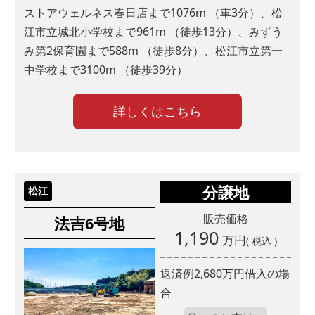
ストアウェルネス春日店まで1076m （車3分）、松
江市立城北小学校まで961m （徒歩13分）、みずう
み第2保育園まで588m （徒歩8分）、松江市立第一
中学校まで3100m （徒歩39分）
詳しくはこちら
分譲地
松江
販売価格
法吉6号地
1,190
万円
( 税込 )
返済例
2,680
万円借入の場
合