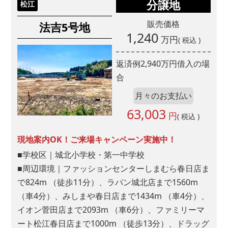
分譲地
松江
販売価格
法吉5号地
1,240
万円
( 税込 )
返済例
2,940
万円借入の場
合
月々のお支払い
63,003
円
( 税込 )
現地案内OK！ご来場キャンペーン実施中！
■学校区｜城北小学校・第一中学校
■周辺環境｜ファッションセンターしまむら春日店ま
で824m （徒歩11分）、ラパン城北店まで1560m
（車4分）、みしまや春日店まで1434m （車4分）、
イオン菅田店まで2093m （車6分）、ファミリーマ
ート松江春日店まで1000m （徒歩13分）、ドラッグ