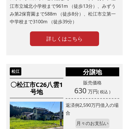
江市立城北小学校まで961m （徒歩13分）、みずう
アート建工
み第2保育園まで588m （徒歩8分）、松江市立第一
トコスホーム
中学校まで3100m （徒歩39分）
マチリブ
山陰ライフ
詳しくはこちら
ココスム
マチリブ不動産
■問２.アート建工グループへのご来場は初めてです
か?
分譲地
松江
販売価格
〇松江市C26八雲1
はい
630
号地
万円
いいえ
( 税込 )
■問３.山陰ライフへのお問い合わせのきっかけは何ですか? （複
返済例
2,590
万円借入の場
数回答可）
合
月々のお支払い
ネット検索