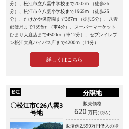
分）、松江市立八雲中学校まで2002m （徒歩26
Instagram
分）、松江市立八雲小学校まで1965m （徒歩25
LINE
分）、たけかや保育園まで367m （徒歩5分）、八雲
YouTube
郵便局まで1596m （車4分）、スーパーマーケット
TikiTok
ひまり大庭店まで4500m（車12分）、セブンイレブ
X(Twitter)
ン松江大庭バイパス店まで4200m（11分）
看板
詳しくはこちら
工事現場
モデルハウス
店舗
分譲地
松江
弊社からのご案内
販売価格
〇松江市C26八雲3
620
号地
万円
DM
( 税込 )
メルマガ
返済例
2,590
万円借入の場
電話