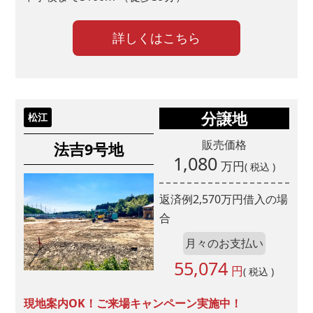
詳しくはこちら
分譲地
松江
販売価格
法吉9号地
1,080
万円
( 税込 )
返済例
2,570
万円借入の場
合
月々のお支払い
55,074
円
( 税込 )
現地案内OK！ご来場キャンペーン実施中！