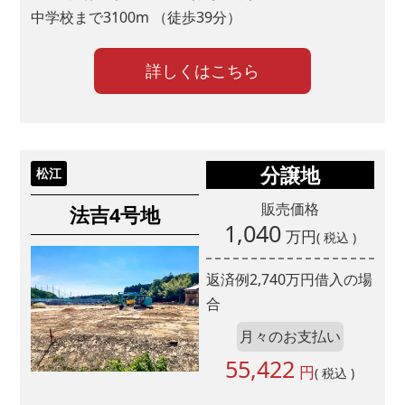
中学校まで3100m （徒歩39分）
詳しくはこちら
分譲地
松江
販売価格
法吉4号地
1,040
万円
( 税込 )
返済例
2,740
万円借入の場
合
月々のお支払い
55,422
円
( 税込 )