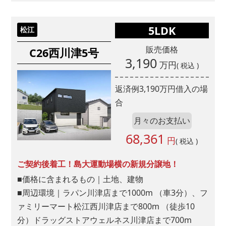
5LDK
松江
販売価格
C26西川津5号
3,190
万円
( 税込 )
返済例
3,190
万円借入の場
合
月々のお支払い
68,361
円
( 税込 )
ご契約後着工！島大運動場横の新規分譲地！
■価格に含まれるもの｜土地、建物
■周辺環境｜ラパン川津店まで1000m （車3分）、フ
ァミリーマート松江西川津店まで800m （徒歩10
分）ドラッグストアウェルネス川津店まで700m