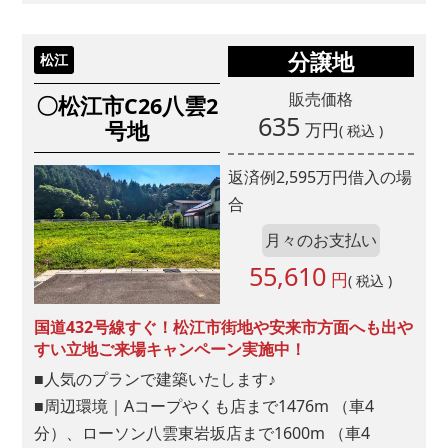
新聞折込
分譲地
松江
ウェブ広告
販売価格
〇松江市C26八雲2
635
号地
万円
Facebook
( 税込 )
Instagram
返済例
2,595
万円借入の場
LINE
合
YouTube
月々のお支払い
TikTok
55,610
X(Twitter)
円
( 税込 )
Google
国道432号線すぐ！松江市街地や安来市方面へも出や
Yahoo!
すい立地ご来場キャンペーン実施中！
■人気のプランで建築いたします♪
SNS
■周辺環境｜Aコープやくも店まで1476m （車4
分）、ローソン八雲東岩坂店まで1600m （車4
Facebook