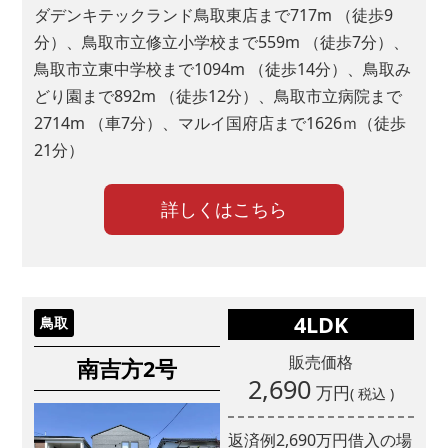
ダデンキテックランド鳥取東店まで717m （徒歩9
分）、鳥取市立修立小学校まで559m （徒歩7分）、
鳥取市立東中学校まで1094m （徒歩14分）、鳥取み
どり園まで892m （徒歩12分）、鳥取市立病院まで
2714m （車7分）、マルイ国府店まで1626ｍ（徒歩
21分）
詳しくはこちら
4LDK
鳥取
販売価格
南吉方2号
2,690
万円
( 税込 )
返済例
2,690
万円借入の場