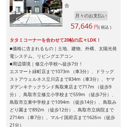
合
月々のお支払い
57,646
円
( 税込 )
タタミコーナーを合わせて20帖の広々LDK！
■価格に含まれるもの｜土地、建物、外構、太陽光発
電システム、リビングエアコン
■周辺環境｜修立小学校へ徒歩7分！
エスマート緑町店まで1073m （車3分）、ドラッグ
ストアウェルネス立川店まで834m（車3分）、ヤマ
ダデンキテックランド鳥取東店まで717m （徒歩9
分）、鳥取市立修立小学校まで559m （徒歩7分）、
鳥取市立東中学校まで1094m （徒歩14分）、鳥取み
どり園まで892m （徒歩12分）、鳥取市立病院まで
2714m （車7分）、マルイ国府店まで1626ｍ（徒歩
21分）