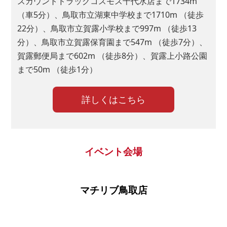
スカウントドラッグコスモス千代水店まで1734m
１位：
（車5分）、鳥取市立湖東中学校まで1710m （徒歩
22分）、鳥取市立賀露小学校まで997m （徒歩13
分）、鳥取市立賀露保育園まで547m （徒歩7分）、
２位：
賀露郵便局まで602m （徒歩8分）、賀露上小路公園
まで50m （徒歩1分）
３位：
詳しくはこちら
■問７.マイホームご購入のきっかけとなった理由をお聞かせく
ださい（複数回答可）
イベント会場
住宅が狭い
家賃がもったいない
マチリブ鳥取店
場所が不便
住宅が古い
結婚