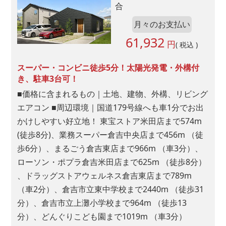
合
Google
月々のお支払い
Yahoo!
61,932
円
( 税込 )
SNS
スーパー・コンビニ徒歩5分！太陽光発電・外構付
き、駐車3台可！
Facebook
■価格に含まれるもの｜土地、建物、外構、リビング
Instagram
エアコン ■周辺環境｜国道179号線へも車1分でお出
LINE
かけしやすい好立地！ 東宝ストア米田店まで574m
YouTube
(徒歩8分)、業務スーパー倉吉中央店まで456m （徒
TikiTok
歩6分）、まるごう倉吉東店まで966m （車3分）、
X(Twitter)
ローソン・ポプラ倉吉米田店まで625m （徒歩8分）
、ドラッグストアウェルネス倉吉東店まで789m
看板
（車2分）、倉吉市立東中学校まで2440m （徒歩31
分）、倉吉市立上灘小学校まで964m （徒歩13
工事現場
分）、どんぐりこども園まで1019m （車3分）
モデルハウス