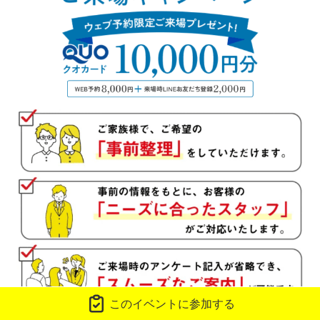
勤務年数
年
■問１５.現在の借り入れ状況についてお聞かせください
種類
その他
このイベントに参加する
残金