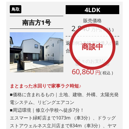
4LDK
鳥取
販売価格
南吉方1号
2,840
万円
( 税込 )
返済例
2,840
万円借入の場
商談中
合
月々のお支払い
60,860
円
( 税込 )
まとまった水回りで家事ラク時短♪
■価格に含まれるもの｜土地、建物、外構、太陽光発
電システム、リビングエアコン
■周辺環境｜修立小学校へ徒歩7分！
エスマート緑町店まで1073m （車3分）、ドラッグ
ストアウェルネス立川店まで834m（車3分）、ヤマ