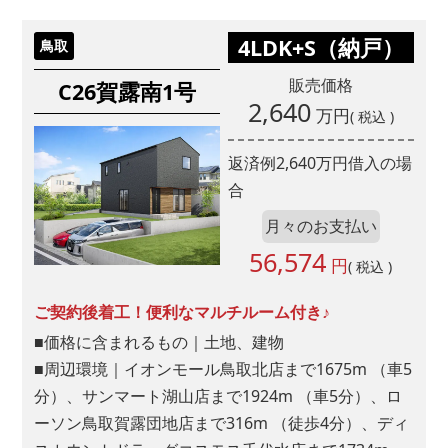
お聞かせください。(複数回答可)
1.会社の知名度が高い
4LDK+S（納戸）
鳥取
2.知り合いの評判
販売価格
C26賀露南1号
3.価格が予算内に収まりそう
2,640
万円
( 税込 )
4.立地が希望条件にあっている
5.間取り・プランが良い
返済例
2,640
万円借入の場
6.水回り(キッチン、お風呂、洗面、トイレ等)の
合
仕様が良さそう
月々のお支払い
7.断熱・気密に優れている
56,574
8.耐震性に優れている
円
( 税込 )
9.アフターサービス・保証が充実している
ご契約後着工！便利なマルチルーム付き♪
10.希望の入居時期に間に合いそう
■価格に含まれるもの｜土地、建物
11.その他
■周辺環境｜イオンモール鳥取北店まで1675m （車5
分）、サンマート湖山店まで1924m （車5分）、ロ
■問６.上記のうち、特に重視している上位３項目を番号で教え
ーソン鳥取賀露団地店まで316m （徒歩4分）、ディ
てください。