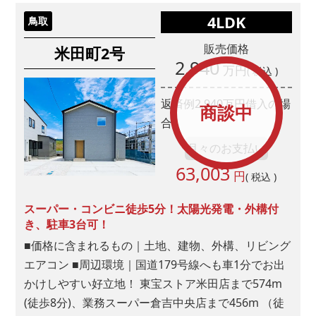
はい
4LDK
鳥取
いいえ
販売価格
米田町2号
■問３.山陰ライフへのお問い合わせのきっかけは何ですか? （複
2,940
万円
( 税込 )
数回答可）
返済例
2,940
万円借入の場
商談中
ネット検索
合
月々のお支払い
「検索」とお答えになった方はどんなキーワード
63,003
で検索されましたか?
円
( 税込 )
スーパー・コンビニ徒歩5分！太陽光発電・外構付
き、駐車3台可！
■価格に含まれるもの｜土地、建物、外構、リビング
ホームページ"
エアコン ■周辺環境｜国道179号線へも車1分でお出
かけしやすい好立地！ 東宝ストア米田店まで574m
スーモ
(徒歩8分)、業務スーパー倉吉中央店まで456m （徒
山陰ライフ