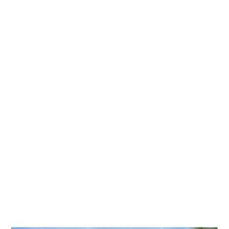
収納が狭い
買替え
出産
同居
環境が悪い
子供の進学
その他
その他の場合ご記入ください
■問８.現在のお住まいについてお聞かせください
□借家