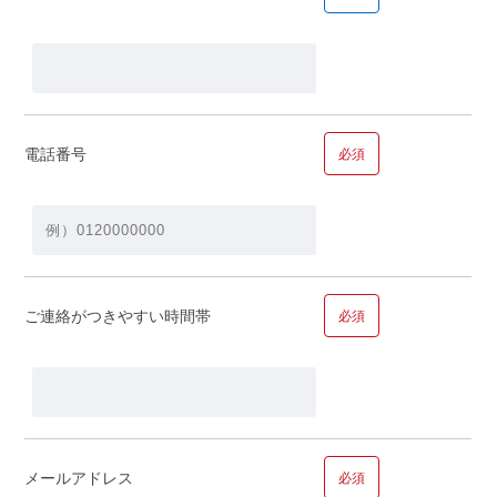
■問１２.ご年収についてお聞かせください
年収
電話番号
必須
ご家族で合計すると…
ご連絡がつきやすい時間帯
必須
万円
メールアドレス
必須
■問１３.ご職業についてお聞かせください