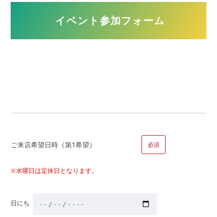
イベント参加フォーム
築年数
年
■問９.聞いてみたい内容がありましたら教えてください（複数
回答可）
ご来店希望日時（第1希望）
必須
今って本当に買い時？
マンションと一戸建ての違いは何？
※水曜日は定休日となります。
住宅ローンについて相談したい
頭金はいくらあればいいの？
日にち
新築と中古どちらを選ぶべき？