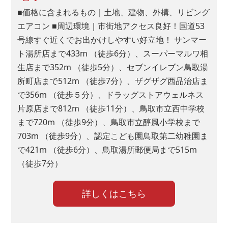
■価格に含まれるもの｜土地、建物、外構、リビング
エアコン ■周辺環境｜市街地アクセス良好！国道53
号線すぐ近くでお出かけしやすい好立地！ サンマー
■問４.問３の中で来場しようと思われた 1 番の決め手の媒体は
ト湯所店まで433m （徒歩6分）、スーパーマルワ相
何ですか?１つお答えください。
生店まで352m （徒歩5分）、セブンイレブン鳥取湯
ネット検索
所町店まで512m （徒歩7分）、ザグザグ西品治店ま
ホームページ
で356m （徒歩５分）、ドラッグストアウェルネス
片原店まで812m （徒歩11分）、鳥取市立西中学校
チラシ
まで720m （徒歩9分）、鳥取市立醇風小学校まで
ウェブ広告
703m （徒歩9分）、認定こども園鳥取第二幼稚園ま
SNS
で421m （徒歩6分）、鳥取湯所郵便局まで515m
看板
（徒歩7分）
弊社からのご案内
ご紹介
詳しくはこちら
その他
■問５.山陰ライフの掲載物件に興味を持っていただいた理由を