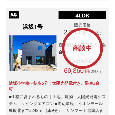
4LDK
鳥取
販売価格
浜坂1号
2,840
万円
( 税込 )
返済例
2,840
万円借入の場
商談中
合
月々のお支払い
60,860
円
( 税込 )
浜坂小学校へ徒歩5分！太陽光発電付き、駐車3台
可！
■価格に含まれるもの｜土地、建物、太陽光発電シス
テム、リビングエアコン ■周辺環境｜イオンモール
鳥取北まで3248m （車9分）、サンマート北園店ま