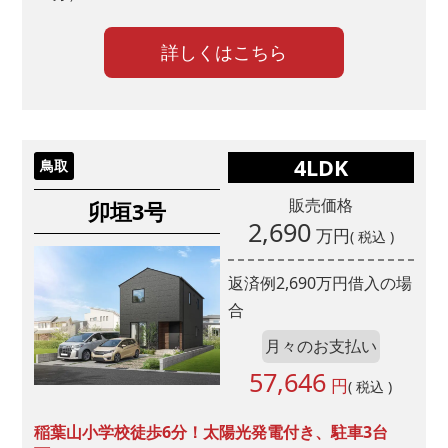
詳しくはこちら
4LDK
鳥取
販売価格
卯垣3号
2,690
万円
( 税込 )
返済例
2,690
万円借入の場
合
月々のお支払い
57,646
円
( 税込 )
稲葉山小学校徒歩6分！太陽光発電付き、駐車3台