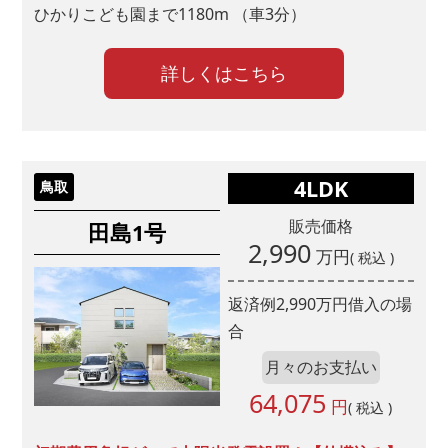
ひかりこども園まで1180m （車3分）
詳しくはこちら
4LDK
鳥取
販売価格
田島1号
2,990
万円
( 税込 )
返済例
2,990
万円借入の場
合
月々のお支払い
64,075
円
( 税込 )