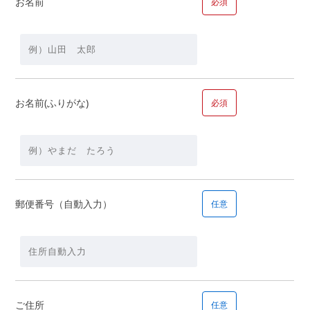
お名前
必須
【資金】
頭金
万
お名前(ふりがな)
必須
円＋借入金額
万円
郵便番号（自動入力）
任意
■問１１.毎月の返済の希望額についてお聞かせください
毎月の返済の希望額
ご住所
任意