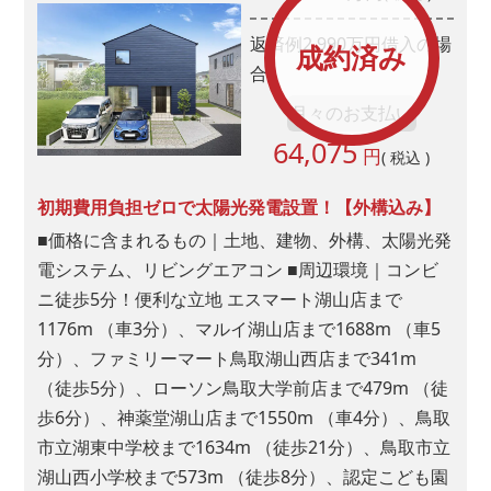
返済例
2,990
万円借入の場
成約済み
合
月々のお支払い
64,075
円
( 税込 )
初期費用負担ゼロで太陽光発電設置！【外構込み】
■価格に含まれるもの｜土地、建物、外構、太陽光発
電システム、リビングエアコン ■周辺環境｜コンビ
ニ徒歩5分！便利な立地 エスマート湖山店まで
1176m （車3分）、マルイ湖山店まで1688m （車5
分）、ファミリーマート鳥取湖山西店まで341m
（徒歩5分）、ローソン鳥取大学前店まで479m （徒
歩6分）、神薬堂湖山店まで1550m （車4分）、鳥取
市立湖東中学校まで1634m （徒歩21分）、鳥取市立
湖山西小学校まで573m （徒歩8分）、認定こども園