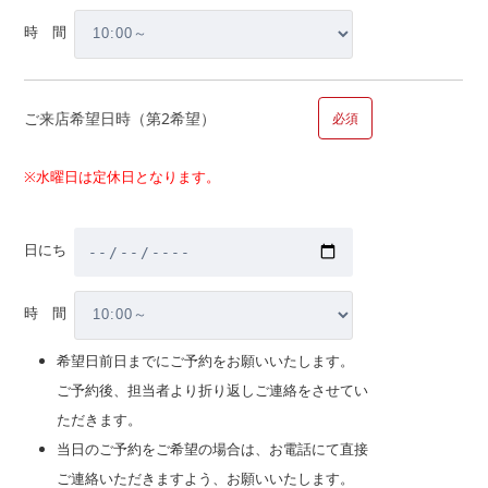
注文住宅について聞きたい
時 間
物件金額以外にかかる金額・税金はいくら？
自宅の買替えについて詳しく聞きたい。
家を買うとかかる税金は?
ご来店希望日時（第2希望）
必須
補助金はどのくらいもらえるの?
マイホーム取得までの大まかなスケジュールは？
※水曜日は定休日となります。
その他
日にち
■問１０.マイホームのご計画についてお聞かせください（複数
時 間
回答可）
希望日前日までにご予約をお願いいたします。
【内容】
ご予約後、担当者より折り返しご連絡をさせてい
ただきます。
新築購入
当日のご予約をご希望の場合は、お電話にて直接
中古購入
ご連絡いただきますよう、お願いいたします。
新築購入、中古購入の場合お選びください