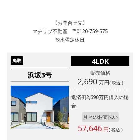
【お問合せ先】
マチリブ不動産 ℡0120-759-575
※水曜定休日
4LDK
鳥取
販売価格
浜坂3号
2,690
万円
( 税込 )
返済例
2,690
万円借入の場
合
月々のお支払い
57,646
円
( 税込 )