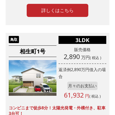
店舗
詳しくはこちら
弊社からのご案内
DM
メルマガ
3LDK
鳥取
電話
販売価格
相生町1号
2,890
ご紹介
万円
( 税込 )
返済例
2,890
万円借入の場
ご紹介者様のお名前をご記入ください
合
月々のお支払い
61,932
円
( 税込 )
その他
コンビニまで徒歩8分！太陽光発電・外構付き、駐車
その他の場合ご記入ください
3台可！