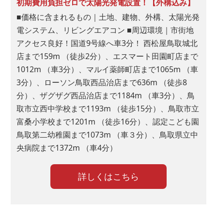
初期費用負担ゼロで太陽光発電設置！【外構込み】
■価格に含まれるもの｜土地、建物、外構、太陽光発
電システム、リビングエアコン ■周辺環境｜市街地
アクセス良好！国道9号線へ車3分！ 西松屋鳥取城北
■問１.アート建工グループのホームページはご覧に
店まで159m （徒歩2分）、エスマート田園町店まで
なりましたか?(複数回答可)
1012m （車3分）、マルイ薬師町店まで1065m （車
3分）、ローソン鳥取西品治店まで636m （徒歩8
アート建工
分）、ザグザグ西品治店まで1184m （車3分）、鳥
トコスホーム
取市立西中学校まで1193m （徒歩15分）、鳥取市立
マチリブ
富桑小学校まで1201m （徒歩16分）、認定こども園
山陰ライフ
鳥取第二幼稚園まで1073m （車３分）、鳥取県立中
央病院まで1372m （車4分）
ココスム
マチリブ不動産
詳しくはこちら
■問２.アート建工グループへのご来場は初めてです
か?