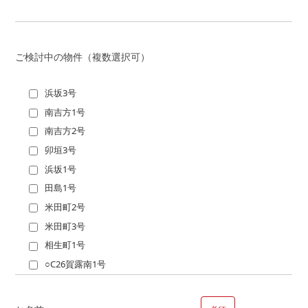
戸建て
マンション
ご検討中の物件（複数選択可）
建替
浜坂3号
売却相談
南吉方1号
注文・請負新築
南吉方2号
注文・請負新築の場合お選びください
卯垣3号
土地を所有している
浜坂1号
土地を所有していな
田島1号
い
米田町2号
親族の土地
米田町3号
相生町1号
【時期】
○C26賀露南1号