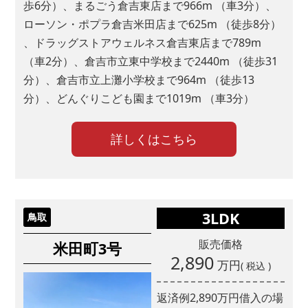
歩6分）、まるごう倉吉東店まで966m （車3分）、
マチリブ不動産
ローソン・ポプラ倉吉米田店まで625m （徒歩8分）
アットホーム
、ドラッグストアウェルネス倉吉東店まで789m
山陰不動産ナビ
（車2分）、倉吉市立東中学校まで2440m （徒歩31
分）、倉吉市立上灘小学校まで964m （徒歩13
チラシ
分）、どんぐりこども園まで1019m （車3分）
ポスティング
新聞折込
詳しくはこちら
ウェブ広告
Facebook
3LDK
鳥取
Instagram
販売価格
米田町3号
LINE
2,890
万円
( 税込 )
YouTube
TikTok
返済例
2,890
万円借入の場
X(Twitter)