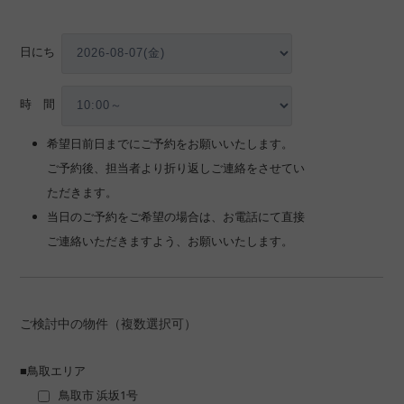
日にち
■問９.聞いてみたい内容がありましたら教えてください（複数
回答可）
時 間
希望日前日までにご予約をお願いいたします。
今って本当に買い時？
ご予約後、担当者より折り返しご連絡をさせてい
マンションと一戸建ての違いは何？
ただきます。
住宅ローンについて相談したい
当日のご予約をご希望の場合は、お電話にて直接
頭金はいくらあればいいの？
ご連絡いただきますよう、お願いいたします。
新築と中古どちらを選ぶべき？
注文住宅について聞きたい
物件金額以外にかかる金額・税金はいくら？
ご検討中の物件（複数選択可）
自宅の買替えについて詳しく聞きたい。
家を買うとかかる税金は?
■鳥取エリア
補助金はどのくらいもらえるの?
鳥取市 浜坂1号
マイホーム取得までの大まかなスケジュールは？