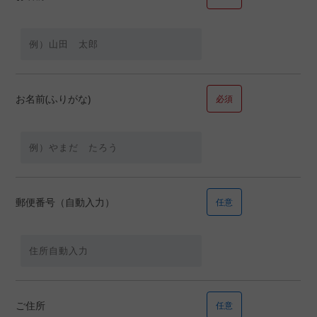
売却相談
注文・請負新築
注文・請負新築の場合お選びください
土地を所有している
土地を所有していな
お名前(ふりがな)
必須
い
親族の土地
【時期】
郵便番号（自動入力）
任意
【資金】
ご住所
任意
頭金
万