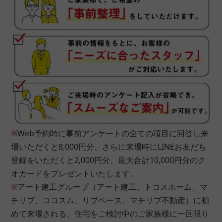
■問１５.現在の借り入れ状況についてお聞かせください
種類
その他
※
Web予約時に事前アンケートの全ての項目に回答し来
残金
場いただくと8,000円分、さらに来場時にLINEお友だち
登録をいただくと2,000円分、最大合計10,000円分のク
円
オカードをプレゼントいたします。
※
アート建工グループ（アート建工、トコスホーム、マ
※もし借り入れがあるとしても住宅ローンは組めます。
チリブ、ココスム、リブベース、マチリブ不動産）に初
お気軽にご相談ください。
めて来場される、住宅をご検討中のご家族様に一回限り