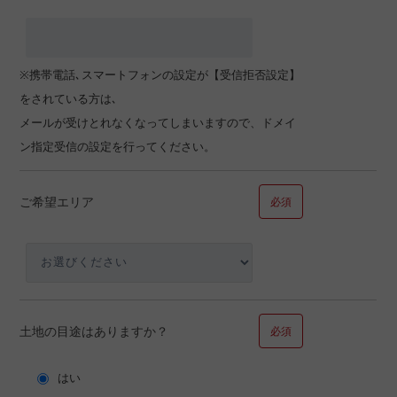
※携帯電話､スマートフォンの設定が【受信拒否設定】
ご家族で合計すると…
をされている方は､
メールが受けとれなくなってしまいますので、ドメイ
万円
ン指定受信の設定を行ってください。
ご希望エリア
必須
■問１３.ご職業についてお聞かせください
ご職業
土地の目途はありますか？
必須
はい
その他