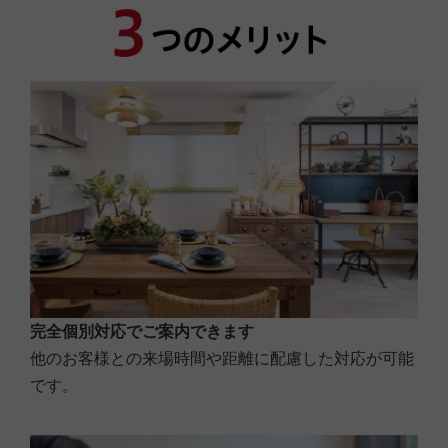
2.知り合いの評判
3.価格が予算内に収まりそう
4.立地が希望条件にあっている
5.間取り・プランが良い
6.水回り(キッチン、お風呂、洗面、トイレ等)の
仕様が良さそう
7.断熱・気密に優れている
8.耐震性に優れている
9.アフターサービス・保証が充実している
10.希望の入居時期に間に合いそう
11.その他
完全個別対応でご案内できます
■問６.上記のうち、特に重視している上位３項目を番号で教え
他のお客様との来場時間や距離に配慮した対応が可能
てください。
です。
１位：