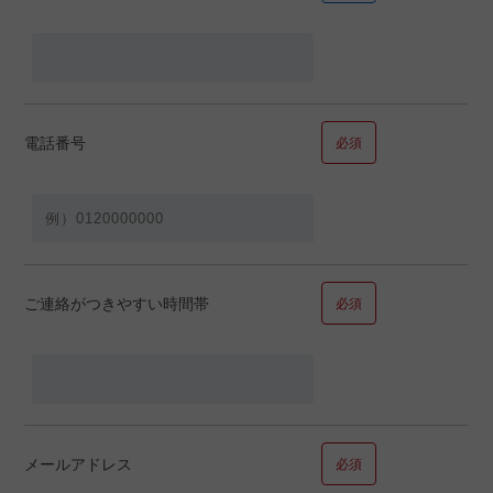
円＋借入金額
万円
電話番号
必須
■問１１.毎月の返済の希望額についてお聞かせください
毎月の返済の希望額
ご連絡がつきやすい時間帯
必須
■問１２.ご年収についてお聞かせください
メールアドレス
必須
年収