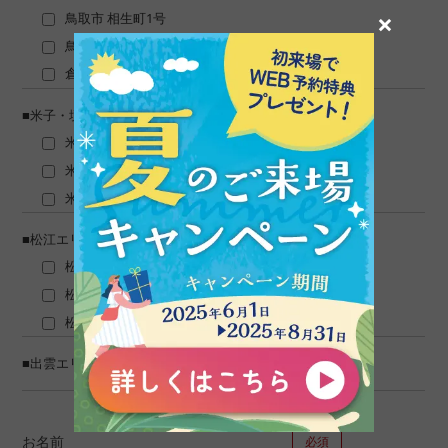
×
鳥取市 相生町1号
その他
鳥取市 卯垣3号
倉吉市 米田町3号
■問１０.マイホームのご計画についてお聞かせください（複数
■米子・境港エリア
回答可）
米子市 両三柳1号
米子市 上福原5号
【内容】
米子市 上福原7号
新築購入
■松江エリア
中古購入
松江市 浜佐田2号
新築購入、中古購入の場合お選びください
松江市 東津田2号
戸建て
松江市 出雲郷4号
マンション
■出雲エリア
建替
お名前
必須