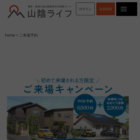
ログイン
会員登録
DM
メルマガ
電話
home
> ご来場予約
ご紹介
ご紹介者様のお名前をご記入ください
その他
その他の場合ご記入ください