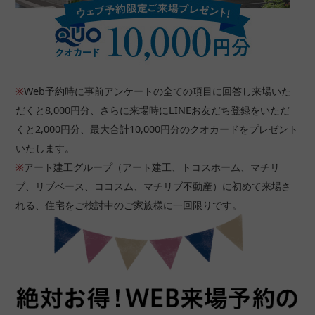
■問４.問３の中で来場しようと思われた 1 番の決め手の媒体は
何ですか?１つお答えください。
ネット検索
ホームページ
※
Web予約時に事前アンケートの全ての項目に回答し来場いた
チラシ
だくと8,000円分、さらに来場時にLINEお友だち登録をいただ
ウェブ広告
くと2,000円分、最大合計10,000円分のクオカードをプレゼント
SNS
いたします。
看板
※
アート建工グループ（アート建工、トコスホーム、マチリ
弊社からのご案内
ブ、リブベース、ココスム、マチリブ不動産）に初めて来場さ
ご紹介
れる、住宅をご検討中のご家族様に一回限りです。
その他
■問５.山陰ライフの掲載物件に興味を持っていただいた理由を
お聞かせください。(複数回答可)
1.会社の知名度が高い