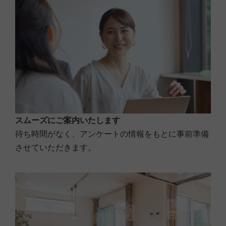
２位：
３位：
■問７.マイホームご購入のきっかけとなった理由をお聞かせく
ださい（複数回答可）
スムーズにご案内いたします
住宅が狭い
待ち時間がなく、アンケートの情報をもとに事前準備
家賃がもったいない
させていただきます。
場所が不便
住宅が古い
結婚
収納が狭い
買替え
出産