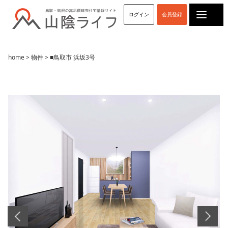
ログイン
会員登録
home
>
物件
> ■鳥取市 浜坂3号