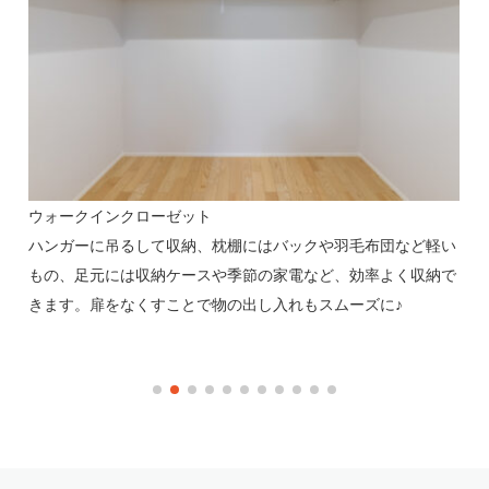
ウォークインクローゼット
居
へと
ハンガーに吊るして収納、枕棚にはバックや羽毛布団など軽い
オ
行
もの、足元には収納ケースや季節の家電など、効率よく収納で
し
イ
きます。扉をなくすことで物の出し入れもスムーズに♪
シ