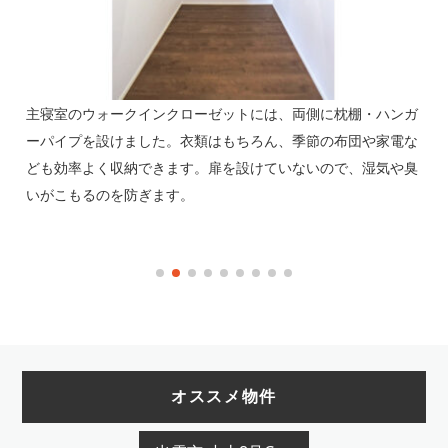
主寝室のウォークインクローゼットには、両側に枕棚・ハンガ
洋
ート
ーパイプを設けました。衣類はもちろん、季節の布団や家電な
寝
家具
ども効率よく収納できます。扉を設けていないので、湿気や臭
北
ク
いがこもるのを防ぎます。
高
オススメ物件