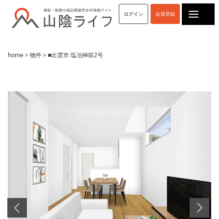
ログイン
会員登録
home
>
物件
> ■出雲市 塩冶神前2号